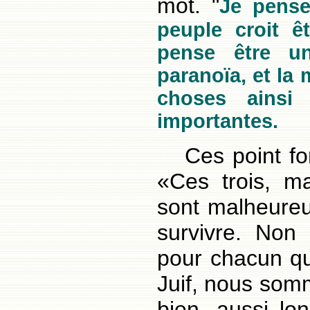
mot. "
Je pense 
peuple croit ê
pense être un
paranoïa, et la
choses ainsi 
importantes.
Ces point fo
«Ces trois, ma
sont malheureu
survivre. Non 
pour chacun qui
Juif, nous som
bien, aussi lo