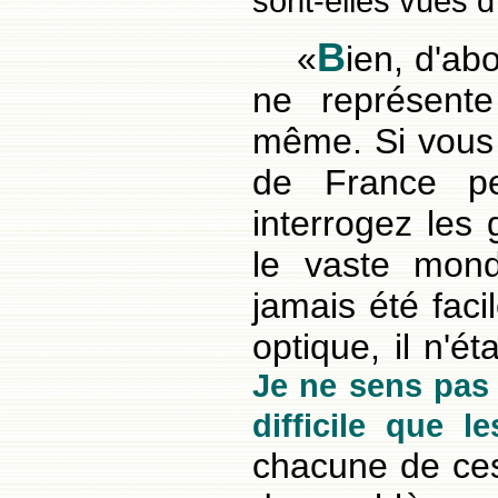
sont-elles vues 
B
«
ien, d'ab
ne représent
même. Si vous 
de France pe
interrogez les
le vaste mond
jamais été faci
optique, il n'ét
Je ne sens pas
difficile que 
chacune de ce