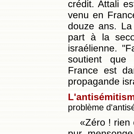
crédit. Attali 
venu en France 
douze ans. La 
part à la seco
israélienne. "
soutient que 
France est da
propagande isr
L'antisémitis
problème d'antis
«Zéro ! rien
pur mensonge.