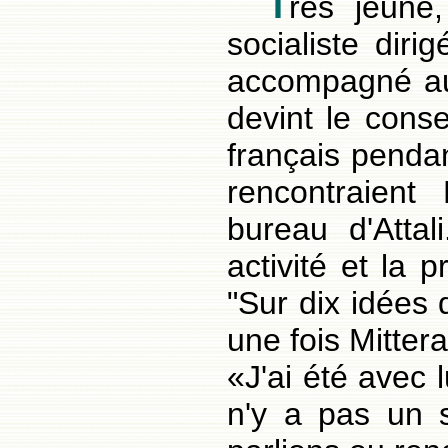
T
rès jeune,
socialiste diri
accompagné au 
devint le conse
français penda
rencontraient 
bureau d'Attal
activité et la p
"Sur dix idées q
une fois Mitter
«J'ai été avec l
n'y a pas un 