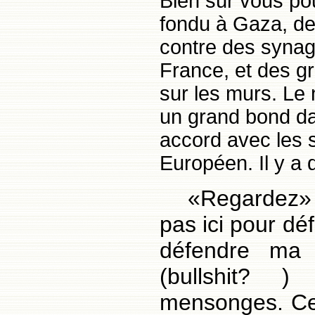
Bien sûr vous po
fondu à Gaza, de
contre des synago
France, et des gra
sur les murs. Le 
un grand bond da
accord avec les s
Européen.
Il y a
«Regardez» 
pas ici pour déf
défendre ma 
(bullshit? 
mensonges. Ce 