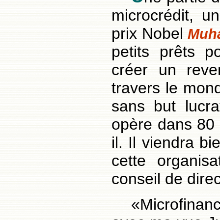
microcrédit, 
prix Nobel
Muh
petits prêts p
créer un rev
travers le mon
sans but lucrat
opère dans 80 
il. Il viendra b
cette organis
conseil de direc
«Microfinanc