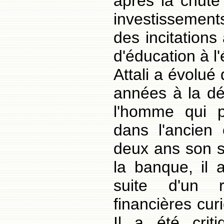
après la chut
investissement
des incitations
d'éducation à 
Attali a évolué
années à la dém
l'homme qui po
dans l'ancien 
deux ans son s
la banque, il 
suite d'un 
financières cur
Il a été crit