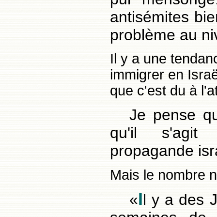
antisémites bi
problème au ni
Il y a une tendanc
immigrer en Israë
que c'est du à l'
Je pense qu
qu'il s'agi
propagande isr
Mais le nombre ne
I
«
l y a des 