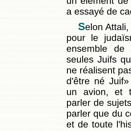
un élément de 
a essayé de ca
S
elon Attali
pour le judaïs
ensemble de su
seules Juifs q
ne réalisent pa
d'être né Juif
un avion, et t
parler de sujets
parler que du 
et de toute l'h