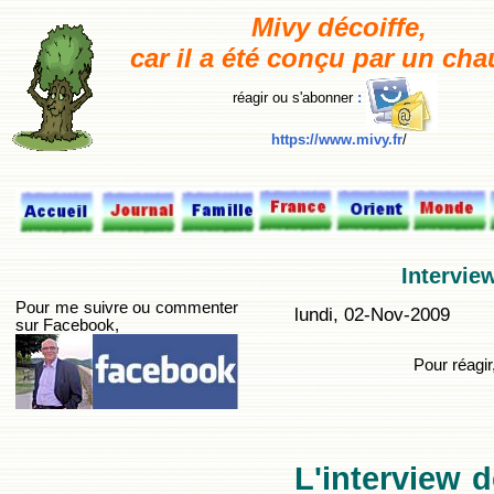
M
ivy décoiffe,
car il a été conçu par un cha
réagir ou s'abonner
:
https://www.mivy.fr
/
Intervie
Pour me suivre ou commenter
lundi, 02-Nov-2009
sur Facebook,
P
our réagir
L'interview d