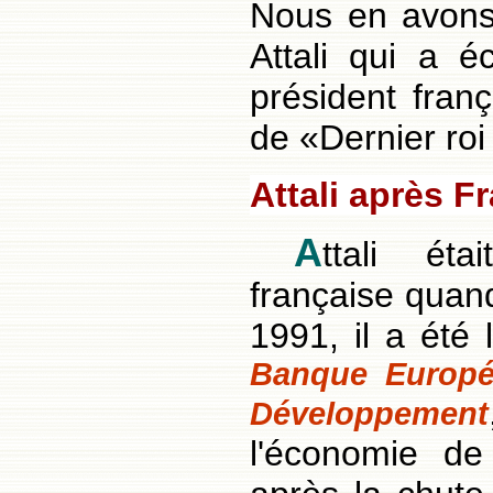
Nous en avons
Attali qui a é
président franç
de «Dernier ro
Attali après F
A
ttali éta
française quand
1991, il a été l
Banque Europé
Développement
l'économie d