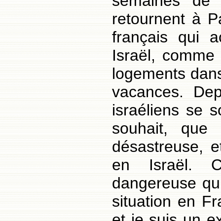
semaines de 
retournent à Pa
français qui 
Israël, comme 
logements dans
vacances. Dep
israéliens se 
souhait, que 
désastreuse, e
en Israël. 
dangereuse qui 
situation en Fra
et je suis un e