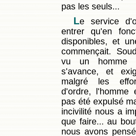
pas les seuls...
L
e service d'o
entrer qu'en fonc
disponibles, et un
commençait. Sou
vu un homme d
s'avance, et exi
malgré les effo
d'ordre, l'homme e
pas été expulsé man
incivilité nous a i
que faire... au bou
nous avons pensé qu