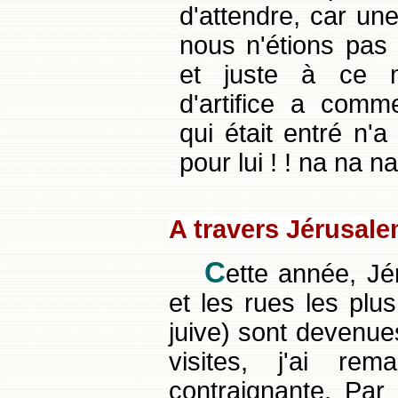
d'attendre, car une 
nous n'étions pas p
et juste à ce 
d'artifice a comm
qui était entré n'a 
pour lui ! ! na na na
A travers Jérusal
C
ette année, J
et les rues les plu
juive) sont devenue
visites, j'ai re
contraignante. Par