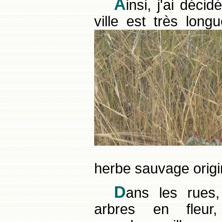
A
insi, j'ai déci
ville est très long
herbe sauvage origi
D
a
ns les rues
arbres en fleur