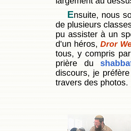
largement au dessu
E
nsuite, nous s
de plusieurs classes
pu assister à un sp
d'un héros,
Dror We
tous, y compris par
prière du
shabba
discours, je préfèr
travers des photos.