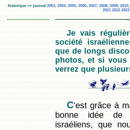
historique => journal
2003
,
2004
,
2005
,
2006
,
2007
,
2008
,
2009
,
2010
2021
2022
2023
Je vais réguliè
société israélienne
que de longs discou
photos, et si vous
verrez que plusieurs
C
'est
grâce à ma 
bonne idée de n
israéliens, que no