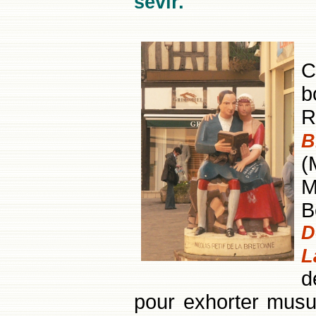
sévir.
C
b
R
B
(
M
B
D
L
d
pour exhorter musul