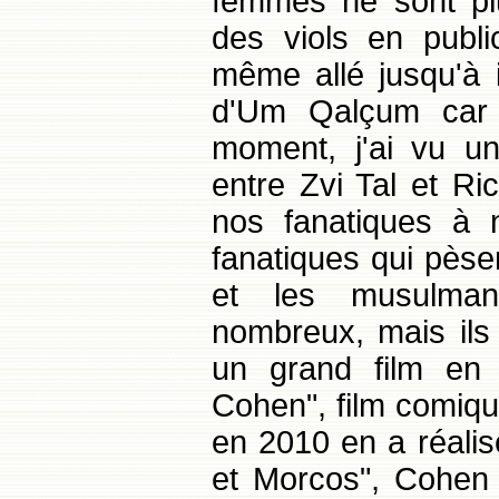
femmes ne sont pl
des viols en publ
même allé jusqu'à i
d'Um Qalçum car
moment, j'ai vu u
entre Zvi Tal et Ri
nos fanatiques à 
fanatiques qui pèse
et les musulma
nombreux, mais ils 
un grand film en
Cohen", film comiq
en 2010 en a réalis
et Morcos", Cohen 