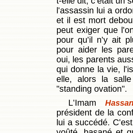
t-elle dit, c'était 
l'assassin lui a ord
et il est mort debo
peut exiger que l'o
pour qu'il n'y ait
pour aider les par
oui, les parents aus
qui donne la vie, l'i
elle, alors la sall
"standing ovation".
L'Imam
Hassa
président de la co
lui a succédé. C'e
voûté, basané et qu