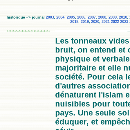
historique => journal
2003
,
2004
,
2005
,
2006
,
2007
,
2008
,
2009
,
2010
,
2018
,
2019
,
2020
,
2021
2022
2023
Les tonneaux vides 
bruit, on entend et 
physique et verbale,
majoritaire et elle n
société. Pour cela l
d'autres associatio
dénaturent l'islam 
nuisibles pour tout
pays. Une seule solu
éduquer, et empêche