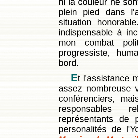
ni la couleur ne so
plein pied dans l'
situation honorabl
indispensable à in
mon combat poli
progressiste, hum
bord.
E
t l'assistance 
assez nombreuse v
conférenciers, mais
responsables r
représentants de p
personalités de l