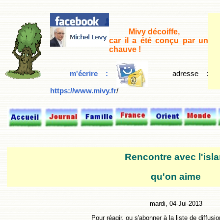
Mivy décoiffe,
car il a été conçu par un
chauve !
m'écrire :
adresse
:
https://www.mivy.fr
/
Rencontre avec l'isl
qu'on aime
mardi, 04-Jui-2013
Pour réagir, ou s'abonner à la liste de diffusi