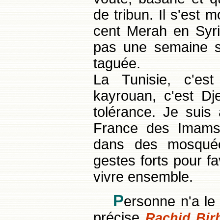
de tribun. Il s'est m
cent Merah en Syri
pas une semaine s
taguée.
La Tunisie, c'est
kayrouan, c'est Dj
tolérance. Je suis 
France des Imams i
dans des mosquée
gestes forts pour f
vivre ensemble.
P
ersonne n'a le
précise
Rachid Bi