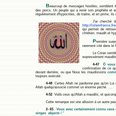
B
eaucoup de messages hostiles, semblent êt
des porcs. Un peuple qui a renié son prophète et en
régulièrement d'hypocrites, de traitre, et en prime, ils
J'ai cherché 
http://islamfrance.fr
qui permet de retrouv
chrétien, maudit et hy
P
remière surp
rarement cité dans le
Le Coran semble
expressément maudits
4-47
Ô vous 
confirmation de ce q
devant derrière, ou que Nous les maudissions
comm
toujours exécuté.
4-48
Certes Allah ne pardonne pas qu'on Lui d
Allah quelqu'associé commet un énorme péché. ....
4-52
Voilà ceux qu'Allah a maudits; et quiconq
Cette remarque est une allusion à un autre pass
2- 65
.
Vous avez certainement connu ceux de
singes abjects ! "