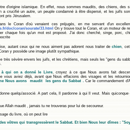
re d'origine islamique. En effet, nous sommes maudits, des chiens, des s
 a crucifié un autre, un peuple condamné à être dispersé, et les juifs sont
 ont pris Jérusalem.
dans le Coran d'où venaient ces préjugés, en me servant
d'un excellen
ee.fr/doc/coran/sourate/33.html
On y trouve tout le Coran, et un moteur de r
er chaque fois qu'un mot est proposé. J'ai donc cherché, singe, porc, chie
pocrite
rise, autant ceux qui ne nous aiment pas adorent nous traiter de
chien
, ce
 Coran y possède une image plutôt sympathique.
 très sévère envers les juifs, et les chrétiens, mais seuls les "gens du sabb
.
à qui on a donné le Livre
, croyez à ce que Nous avons fait descen
ue vous aviez déjà, avant que Nous effacions des visages et les retourni
e Nous avons maudit les gens du Sabbat .
Car le commandement d'Al
onne quelqu'associé. A part cela, Il pardonne à qui Il veut. Mais quiconque
ue Allah maudit , jamais tu ne trouveras pour lui de secoureur.
age du livre, où on peut lire
s vôtres qui transgressèrent le Sabbat. Et bien Nous leur dîmes : "S