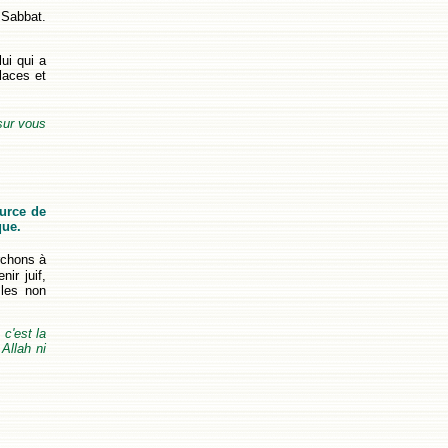
 Sabbat.
lui qui a
laces et
sur vous
ource de
que.
rchons à
ir juif,
 les non
 c'est la
Allah ni