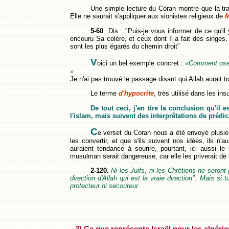
Une simple lecture du Coran montre que la tra
Elle ne saurait s'appliquer aux sionistes religieux de
M
5-60
Dis : "Puis-je vous informer de ce qu'il y
encouru Sa colère, et ceux dont Il a fait des singes,
sont les plus égarés du chemin droit"
V
oici un bel exemple concret :
«Comment osez 
»
Je n'ai pas trouvé le passage disant qui Allah aurait 
Le terme
d'hypocrite
, très utilisé dans les in
De tout ceci, j'en tire la conclusion qu'il
l'islam, mais suivent des interprêtations de préd
C
e verset du Coran nous a été envoyé plusie
les convertir, et que s'ils suivent nos idées, ils n'a
auraient tendance à sourire, pourtant, ici aussi l
musulman serait dangereuse, car elle les priverait de 
2-120.
Ni les Juifs, ni les Chrétiens ne seront 
direction d'Allah qui est la vraie direction". Mais si
protecteur ni secoureur.