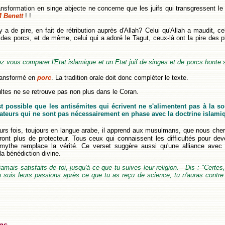
nsformation en singe abjecte ne concerne que les juifs qui transgressent le
 Benett
! !
 a de pire, en fait de rétribution auprès d'Allah? Celui qu'Allah a maudit, ce
 des porcs, et de même, celui qui a adoré le Tagut, ceux-là ont la pire des p
vous comparer l'Etat islamique et un Etat juif de singes et de porcs honte 
transformé en
porc
. La tradition orale doit donc complèter le texte.
sultes ne se retrouve pas non plus dans le Coran.
 est possible que les antisémites qui écrivent ne s'alimentent pas à la s
icateurs qui ne sont pas nécessairement en phase avec la doctrine islami
urs fois, toujours en langue arabe, il apprend aux musulmans, que nous che
uront plus de protecteur. Tous ceux qui connaissent les difficultés pour deven
e mythe remplace la vérité. Ce verset suggère aussi qu'une alliance avec
la bénédiction divine.
jamais satisfaits de toi, jusqu'à ce que tu suives leur religion. - Dis : "Certes,
 tu suis leurs passions après ce que tu as reçu de science, tu n'auras contre 