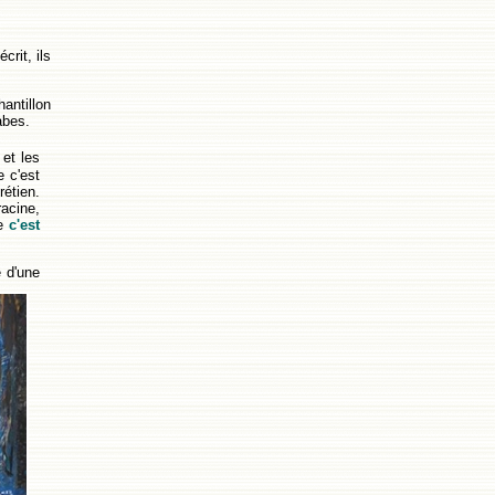
crit, ils
antillon
abes.
et les
e c'est
étien.
racine,
ue
c'est
e d'une