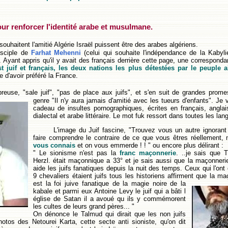
our renforcer l'identité arabe et musulmane.
ouhaitent l'amitié Algérie Israël puissent être des arabes algériens.
isciple de
Farhat Mehenni
(celui qui souhaite l'indépendance de la Kabyli
. Ayant appris qu'il y avait des français derrière cette page, une corresponda
 juif et français, les deux nations les plus détestées par le peuple a
e d'avoir préféré la France.
breuse, "sale juif", "pas de place aux juifs", et s'en suit de grandes prom
genre "Il n'y aura jamais d'amitié avec les tueurs d'enfants".
Je v
cadeau de insultes pornographiques, écrites en français, anglai
dialectal et arabe littéraire. Le mot fuk ressort dans toutes les lan
L'image du Juif fascine, "Trouvez vous un autre ignorant 
faire comprendre le contraire de ce que vous êtres réellement,
vous connais
et on vous emmerde ! ! " ou encore plus délirant :
" Le sionisme n'est pas la
franc maçonnerie
. ..je sais que 
Herzl. était maçonnique a 33° et je sais aussi que la maçonnerie
aide les juifs fanatiques depuis la nuit des temps. Ceux qui l'ont
9 chevaliers étaient juifs tous les historiens affirment que la ma
est la foi juive
fanatique de la magie noire de la
kabale et parmi eux Antoine Levy le juif qui a bâti l
église de Satan il a avoué qu ils y commémorent
les cultes de leurs grand pères... "
On dénonce le Talmud qui dirait que les non juifs
os des Netourei Karta, cette secte anti sioniste, qu'on dit