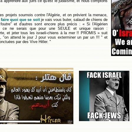
 à apprendre aux juifs ce qu'est le judaïsme, et nous comptons
s projets sournois contre l'Algérie, et on prévient
la menace,
 faire quoi que se soit
je vais vous buter, salaud de chiens de
e foutre" et d'autres sont encore plus précis : « Si l'Algérien
ael, ce ne serais que pour une SEULE et unique raison :
te, et jeter tous les israeli-chiens à la mer !! PROMIS » suit
, "on attend le jour J pour vous exterminer un par un !!! " et
onctuées par des Vive Hitler. "