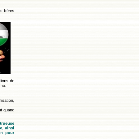
s frères
utions de
sme.
nisation,
out quand
strueuse
e, ainsi
en pour