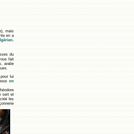
e), mais
nte en a
lgérien.
esses du
ous fait
s, arabe
gues.
pour lui
 nous
on
Théodore
 sert et
 créé les
çonnerie