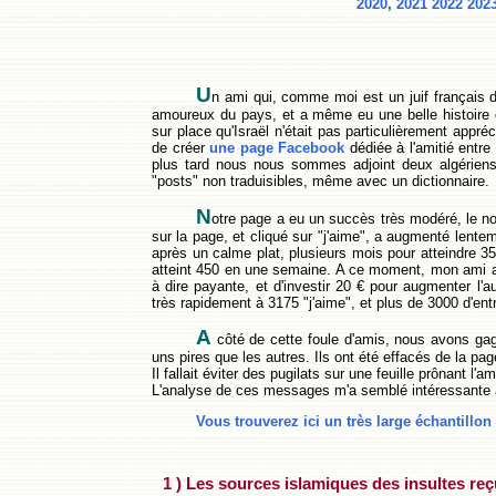
2020
,
2021
2022
202
U
n ami qui, comme moi est un juif français d
amoureux du pays, et a même eu une belle histoire d
sur place qu'Israël n'était pas particulièrement appré
de créer
une page Facebook
dédiée à l'amitié entre 
plus tard nous nous sommes adjoint deux algériens 
"posts" non traduisibles, même avec un dictionnaire.
N
otre page a eu un succès très modéré, le n
sur la page, et cliqué sur "j'aime", a augmenté lente
après un calme plat, plusieurs mois pour atteindre 
atteint 450 en une semaine. A ce moment, mon ami a
à dire payante, et d'investir 20 € pour augmenter l
très rapidement à 3175 "j'aime", et plus de 3000 d'en
A
côté de cette foule d'amis, nous avons gagn
uns pires que les autres. Ils ont été effacés de la pag
Il fallait éviter des pugilats sur une feuille prônant l'ami
L'analyse de ces messages m'a semblé intéressante à 
Vous trouverez ici un très large échantillo
1 ) Les sources islamiques des insultes reç