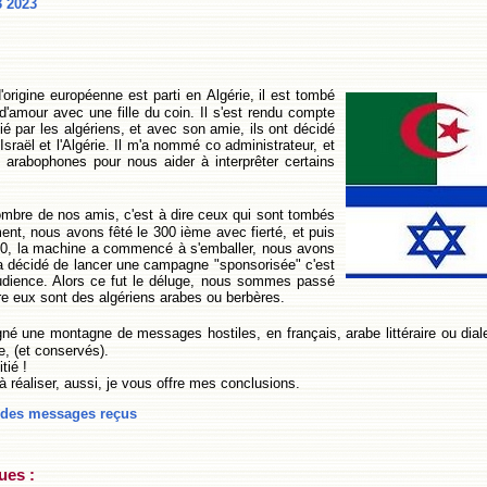
3
2023
'origine européenne est parti en
Algérie, il est tombé
'amour avec une fille du coin. Il s'est rendu compte
cié par les algériens, et avec son amie, ils ont décidé
Israël et l'Algérie. Il m'a nommé co administrateur, et
arabophones pour nous aider à interprêter certains
ombre de nos amis, c'est à dire ceux qui sont tombés
ment, nous avons fêté le 300 ième avec fierté, et puis
350, la machine a commencé à s'emballer, nous avons
 décidé de lancer une campagne "sponsorisée" c'est
'audience. Alors ce fut le déluge, nous sommes passé
tre eux sont des algériens arabes ou berbères.
é une montagne de messages hostiles, en français, arabe littéraire ou diale
e, (et conservés).
tié !
réaliser, aussi, je vous offre mes conclusions.
n des messages reçus
ues :