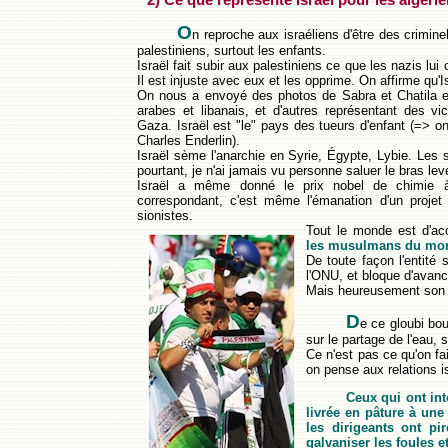
2) Ce que représente Israël pour les algéri
O
n reproche aux israéliens d'être des crimine
palestiniens, surtout les enfants.
Israël fait subir aux palestiniens ce que les nazis lui o
Il est injuste avec eux et les opprime. On affirme qu'Is
On nous a envoyé des photos de Sabra et Chatila en
arabes et libanais, et d'autres représentant des 
Gaza. Israël est "le" pays des tueurs d'enfant (=> on 
Charles Enderlin).
Israël sème l'anarchie en Syrie, Égypte, Lybie. Les si
pourtant, je n'ai jamais vu personne saluer le bras le
Israël a même donné le prix nobel de chimie 
correspondant, c'est même l'émanation d'un projet 
sionistes.
Tout le monde est d'ac
les musulmans du mon
De toute façon l'entité s
l'ONU, et bloque d'avanc
Mais heureusement son 
D
e ce gloubi bou
sur le partage de l'eau, 
Ce n'est pas ce qu'on fa
on pense aux relations i
Ceux qui ont int
livrée en pâture à une
les dirigeants ont pi
galvaniser les foules 