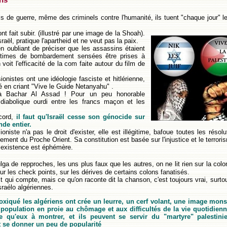
ens
ls de guerre, même des criminels contre l'humanité, ils tuent "chaque jour" le
nt fait subir.
(illustré par une image de la Shoah).
raël, pratique l'apartheid et ne veut pas la paix.
 oubliant de préciser que les assassins étaient
victimes de bombardement sensées être prises à
voit l'efficacité de la com faite autour du film de
onistes ont une idéologie fasciste et hitlérienne,
vé en criant "Vive le Guide Netanyahu" .
à Bachar Al Assad ! Pour un peu honorable
diabolique ourdi entre les francs maçon et les
cord,
il faut qu'Israël cesse son génocide sur
de entier.
ioniste n'a pas le droit d'exister, elle est illégitime, bafoue toutes les résol
ement du Proche Orient. Sa constitution est basée sur l'injustice et le terrori
existence est éphémère.
lga de repproches, les uns plus faux que les autres, on ne lit rien sur la colo
sur les check points, sur les dérives de certains colons fanatisés.
it qui compte, mais ce qu'on raconte dit la chanson, c'est toujours vrai, surt
sraélo algériennes.
oxiqué les algériens ont crée un leurre, un cerf volant, une image mon
 population en proie au chômage et aux difficultés de la vie quotidienn
re qu'eux à montrer, et ils peuvent se servir du "martyre" palestini
et se donner un peu de popularité