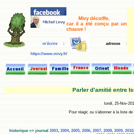
Mivy décoiffe,
car il a été conçu par un
chauve !
m'écrire :
adresse
:
https://www.mivy.fr
/
Parler d'amitié entre Is
lundi, 25-Nov-20
Pour réagir, ou s'abonner à la liste de
historique => journal
2003
,
2004
,
2005
,
2006
,
2007
,
2008
,
2009
,
2010