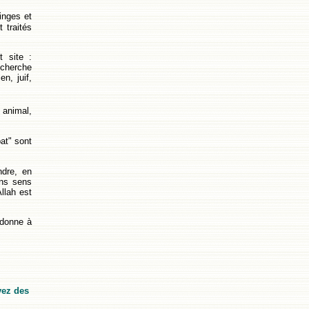
inges et
 traités
t site :
echerche
n, juif,
t animal,
at" sont
dre, en
ons sens
lah est
 donne à
oyez des