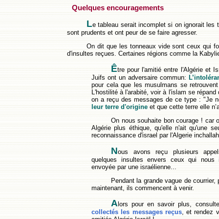
Quelques encouragements
L
e tableau serait incomplet si on ignorait les t
sont prudents et ont peur de se faire agresser.
On dit que les tonneaux vide sont ceux qui fon
d'insultes reçues. Certaines régions comme la Kabyl
Ê
tre pour l'amitié entre l'Algérie et 
Juifs ont un adversaire commun:
L’intolér
pour cela que les musulmans se retrouvent 
L'hostilité à l'arabité, voir à l'islam se ré
on a reçu des messages de ce type : "J
e n
leur terre d'origine
et que cette terre elle n
On nous souhaite bon courage ! car on 
Algérie plus éthique, qu'elle n'ait qu'
une seu
reconnaissance d'israel par l'Algerie inchallah
N
ous avons reçu plusieurs appels
quelques insultes envers ceux qui nous i
envoyée par une israélienne...
Pendant la grande vague de courrier, p
maintenant, ils commencent à venir.
A
lors pour en savoir plus, consul
collectés les messages reçus
, et rendez 