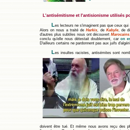
L'antisémitisme et l'antisionisme utilisés p
L
es lecteurs ne s'imaginent pas que ceux qui s
Alors on nous a traité de
Harkis
, de
Kabyle
, de d
d'autres plus subtiles nous ont découvert
Marocains
conclu qu'elle nous détestait doublement, car
on est
D'ailleurs certains ne pardonnent pas aux juifs d'algéri
L
es insultes racistes, antisémites sont nom
doivent être tué. Et même nous avons reçu des phot