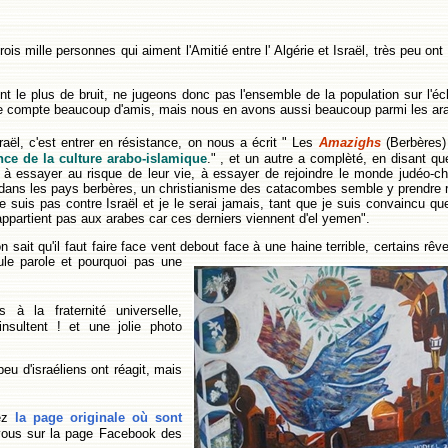
rois mille personnes qui aiment l'Amitié entre l' Algérie et Israël, très peu ont é
t le plus de bruit, ne jugeons donc pas l'ensemble de la population sur l'éch
ie compte beaucoup d'amis, mais nous en avons aussi beaucoup parmi les ar
Israël, c'est entrer en résistance, on nous a écrit " Les
Amazighs
(Berbères) 
ance de la culture arabo-islamique
." , et un autre a complèté, en disant qu
à essayer au risque de leur vie, à essayer de rejoindre le monde judéo-chr
pand dans les pays berbères, un christianisme des catacombes semble y prendre 
e suis pas contre Israël et je le serai jamais, tant que je suis convaincu q
’appartient pas aux arabes car ces derniers viennent d'el yemen
".
sait qu'il faut faire face vent debout face à une haine terrible, certains rêv
le parole et pourquoi pas une
 à la fraternité universelle,
nsultent ! et une jolie photo
eu d'israéliens ont réagit, mais
tez
la page originale où sont
vous sur la page Facebook des