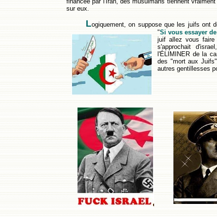
financée par l'Iran, des musulmans tiennent vraiment
sur eux.
L
ogiquement, on suppose que les juifs ont de
"
Si vous essayer de
juif allez vous fair
s'approchait d'isr
l'ÉLIMINER de la car
des "mort aux Juifs"
autres gentillesses p