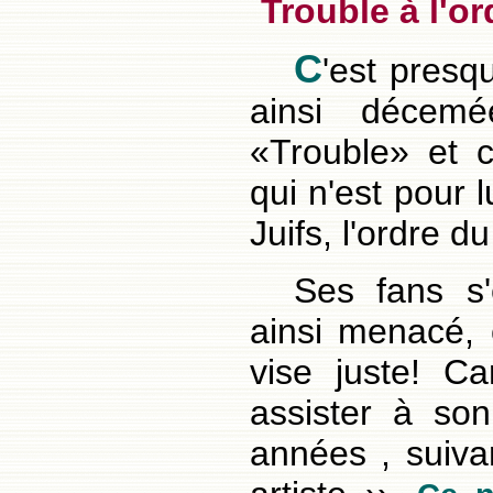
Trouble à l'or
C
'est presq
ainsi décem
«Trouble» et c
qui n'est pour l
Juifs, l'ordre 
Ses fans s
ainsi menacé, c
vise juste! C
assister à son
années , suivan