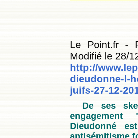
Le Point.fr -
Modifié le 28/1
http://www.lep
dieudonne-l-h
juifs-27-12-2
De ses ske
engagement "
Dieudonné es
antisémitisme f