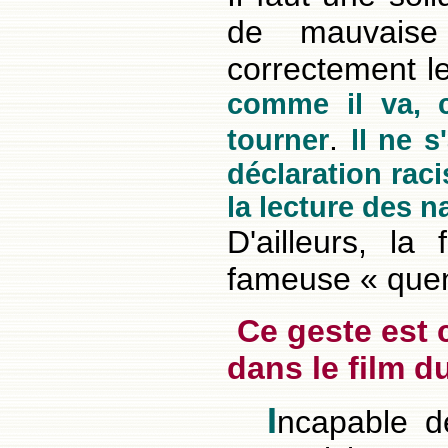
de mauvaise
correctement 
comme il va, c
.
tourner
ll ne 
déclaration racis
la lecture des n
D'ailleurs, la
fameuse « quene
Ce geste est 
dans le film 
I
ncapable de