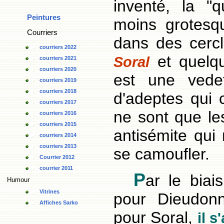
inventé, la "
Peintures
moins grotesqu
Courriers
dans des cercl
courriers 2022
et quelqu
Soral
courriers 2021
courriers 2020
est une vede
courriers 2019
courriers 2018
d'adeptes qui c
courriers 2017
ne sont que le
courriers 2016
courriers 2015
antisémite qu
courriers 2014
courriers 2013
se camoufler.
Courrier 2012
courrier 2011
P
ar le biai
Humour
Vitrines
pour Dieudonn
Affiches Sarko
pour Soral,
il s