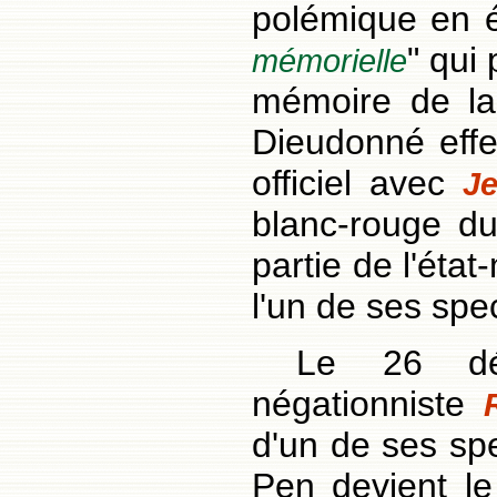
polémique en é
" qui 
mémorielle
mémoire de l
Dieudonné eff
officiel avec
Je
blanc-rouge du
partie de l'éta
l'un de ses spe
Le 26 déc
négationniste
d'un de ses sp
Pen devient le