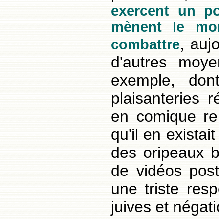
exercent un po
mènent le mon
, auj
combattre
d'autres moy
exemple, don
plaisanteries 
en comique rebe
qu'il en exista
des oripeaux b
de vidéos pos
une triste resp
juives et négati