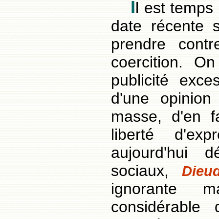
I
l est temps
date récente s
prendre cont
coercition. O
publicité exces
d'une opinion
masse, d'en f
liberté d'ex
aujourd'hui 
sociaux,
Dieu
ignorante m
considérable 