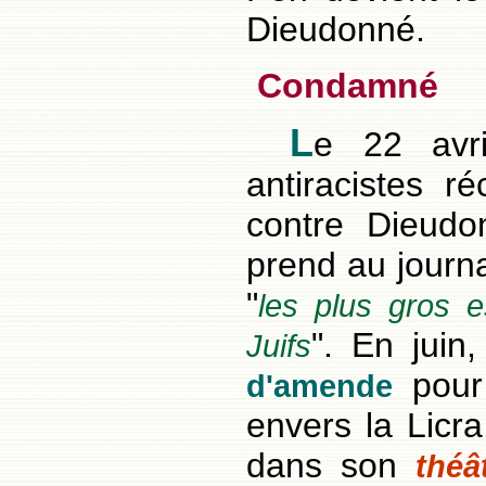
Dieudonné.
Condamné
L
e 22 avri
antiracistes r
contre Dieudo
prend au journ
"
les plus gros 
". En juin
Juifs
pour 
d'amende
envers la Licra
dans son
théâ