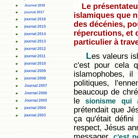
Le présentateur
Journal 2018
journal 2017
islamiques que n
journal 2016
des décénies, po
journal 2015
répercutions, et 
journal 2014
particulier à trav
journal 2013
journal 2012
L
es valeurs i
journal 2011
c'est pour cela 
journal 2010
journal 2009
islamophobes, il 
journal 2008
politiques, l'enn
Journal 2007
beaucoup de chrét
Journal 2006
le
sionisme qui 
Journal 2005
prétendait que Jés
journal 2004
journal 2003
ça qu'était défin
respect, Jésus an
messager,
c'est p