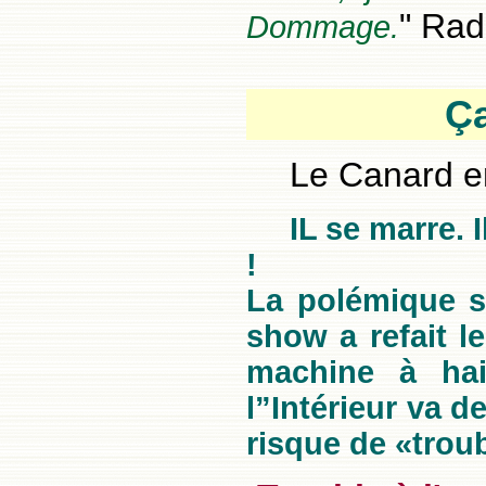
" Radi
Dommage.
Ç
Le Canard e
IL se marre. 
!
La polémique su
show a refait l
machine à hai
l”Intérieur va 
risque de «troub