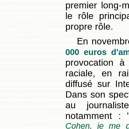
premier long-m
le rôle princip
propre rôle.
En novembre
000 euros d'a
provocation à 
raciale, en r
diffusé sur Int
Dans son specta
au journali
notamment : 
Cohen, je me di