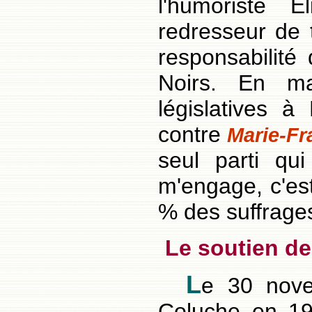
l'humoriste
redresseur de t
responsabilité 
Noirs. En m
législatives 
contre
Marie-Fr
seul parti qui
m'engage, c'est 
% des suffrage
Le soutien d
L
e 30 nove
Coluche en 19