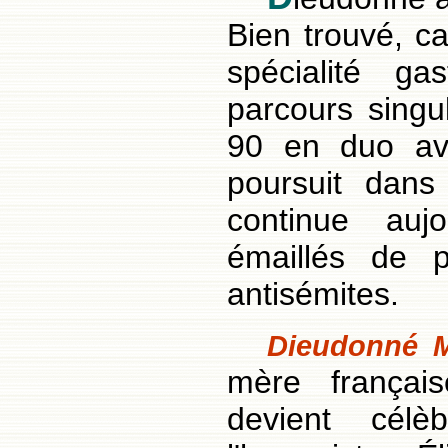
Bien trouvé, c
spécialité g
parcours singu
90 en duo av
poursuit dan
continue auj
émaillés de p
antisémites.
Dieudonné M
mère françai
devient cél