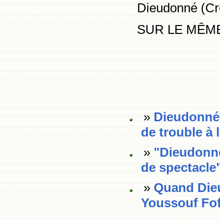
Dieudonné (C
SUR LE MÊME
»
Dieudonné 
de trouble à 
»
"Dieudonné
de spectacle
»
Quand Dieu
Youssouf Fo