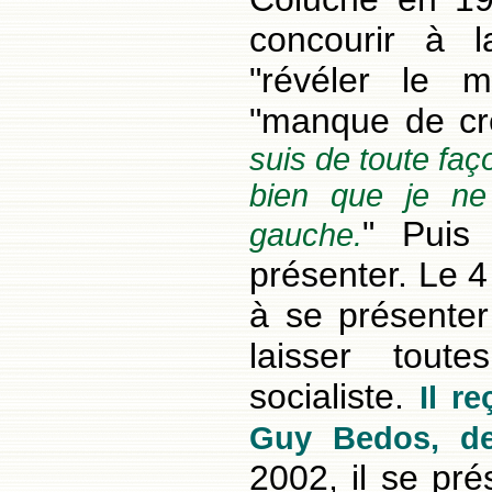
concourir à l
"révéler le 
"manque de cré
suis de toute fa
bien que je ne
" Puis
gauche.
présenter. Le 
à se présente
laisser tou
socialiste.
Il r
Guy Bedos, de
2002, il se pré