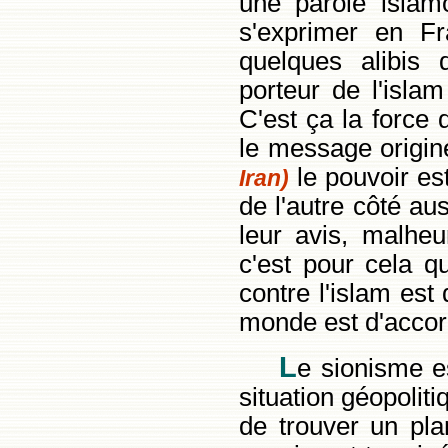
une parole islamo
s'exprimer en Fr
quelques alibis
porteur de l'isla
C'est ça la force 
le message originel
le pouvoir est
Iran)
de l'autre côté au
leur avis, malhe
c'est pour cela q
contre l'islam est
monde est d'accor
L
e sionisme e
situation géopolit
de trouver un pla