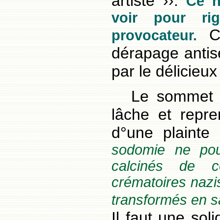
artiste ››.
Ce n
voir pour ri
C'
provocateur.
dérapage antisé
par le délicieux 
Le sommet 
lâche et repr
d°une plainte
sodomie ne pou
calcinés de c
crématoires nazis
transformés en s
Il faut une sol