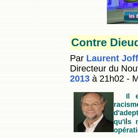
Contre
Dieud
Par
Laurent Joff
Directeur du Nou
2013
à 21h02 - M
Il 
racism
d'adept
l
qu'i
s 
opérati