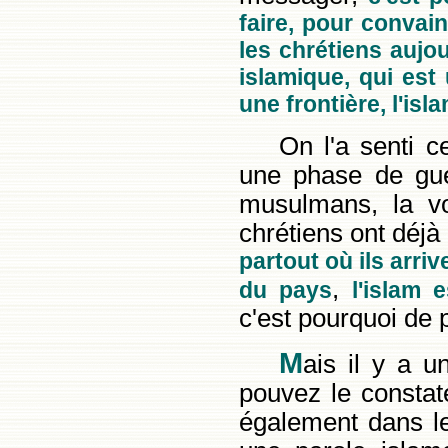
faire, pour convai
les chrétiens aujo
islamique, qui est
une frontière, l'isla
On l'a senti 
une phase de gue
musulmans, la vol
chrétiens ont déjà 
partout où ils arri
,
du pays
l'islam e
c'est pourquoi de 
M
ais il y a u
pouvez le constat
également dans le