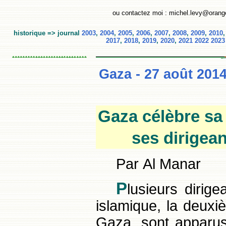
ou contactez moi : michel.levy@orange
historique => journal
2003
,
2004
,
2005
,
2006
,
2007
,
2008
,
2009
,
2010
2017
,
2018
,
2019
,
2020
,
2021
2022
2023
Gaza - 27 août 201
Gaza célèbre sa 
ses dirigean
Par Al Manar
P
lusieurs dirig
islamique, la deux
Gaza, sont apparus