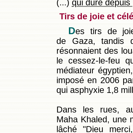
(...)
qui dure depuis 
Tirs de joie et c
D
es tirs de joi
de Gaza, tandis 
résonnaient des lo
le cessez-le-feu qu
médiateur égyptien
imposé en 2006 par 
qui asphyxie 1,8 mi
Dans les rues, au
Maha Khaled, une m
lâché "Dieu merci,