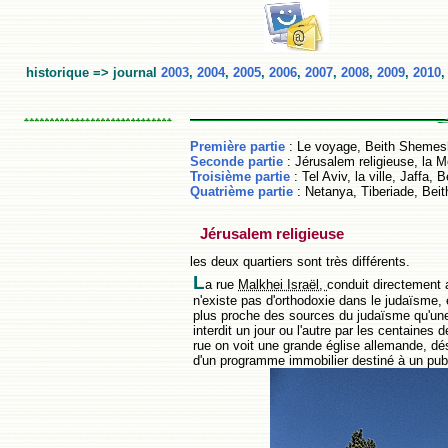
historique => journal
2003
,
2004
,
2005
,
2006
,
2007
,
2008
,
2009
,
2010
Première partie
: Le voyage, Beith Shemesh
Seconde partie
: Jérusalem religieuse, la 
Troisième partie
: Tel Aviv, la ville, Jaffa,
Quatrième partie
: Netanya, Tiberiade, Beit
Jérusalem religieuse
les deux quartiers sont très différents.
L
a rue
Malkhei Israël,
conduit directement 
n'existe pas d'orthodoxie dans le judaïsme, e
plus proche des sources du judaïsme qu'une 
interdit un jour ou l'autre par les centaine
rue on voit une grande église allemande, désa
d'un programme immobilier destiné à un publ