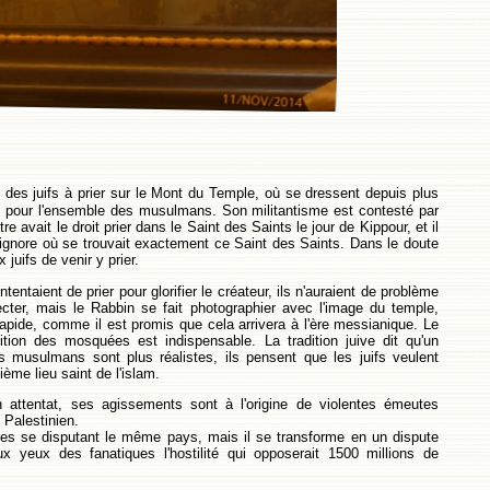
oit des juifs à prier sur le Mont du Temple, où se dressent depuis plus
 pour l'ensemble des musulmans. Son militantisme est contesté par
re avait le droit prier dans le Saint des Saints le jour de Kippour, et il
 on ignore où se trouvait exactement ce Saint des Saints. Dans le doute
 juifs de venir y prier.
entaient de prier pour glorifier le créateur, ils n'auraient de problème
pecter, mais le Rabbin se fait photographier avec l'image du temple,
rapide, comme il est promis que cela arrivera à l'ère messianique. Le
ition des mosquées est indispensable. La tradition juive dit qu'un
es musulmans sont plus réalistes, ils pensent que les juifs veulent
ième lieu saint de l'islam.
 attentat, ses agissements sont à l'origine de violentes émeutes
 Palestinien.
ples se disputant le même pays, mais il se transforme en un dispute
aux yeux des fanatiques l'hostilité qui opposerait 1500 millions de