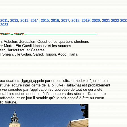
,
2011
,
2012
,
2013
,
2014
,
2015
,
2016
,
2017
,
2018
,
2019
,
2020
,
2021
2022
202
2023
, Askelon, Jérusalem Ouest et les quartiers chrétiens
Mer Morte, Ein Guédi kibboutz et les sources
 Beith Hatsoufsot, et Cesarae
h Shean, , le Golan, Safed, Tsipori, Acco, Haïfa
aux quartiers
'haredi
appelé par erreur "ultra orthodoxes", en effet il
t une lecture intelligente de la loi juive (Hallakha) est probablement
vie corsetée par l'application scrupuleuse de tout ce qui a été
s de rabbins qui se sont succédés au cours des siècles. Dans cette
ffectée, et ce jour il semble qu'elle soit appelé à être au coeur
ic fortuné.