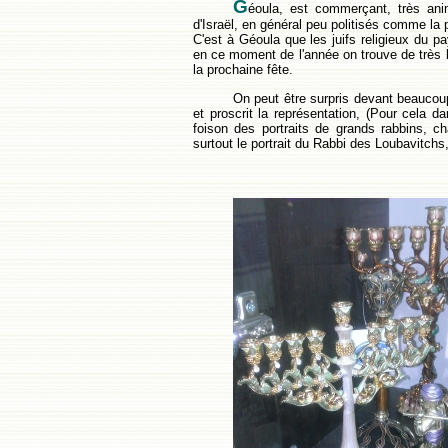
G
éoula, est commerçant, très anim
d'Israël, en général peu politisés comme la 
C'est à Géoula que les juifs religieux du p
en ce moment de l'année on trouve de très b
la prochaine fête.
On peut être surpris devant beaucoup 
et proscrit la représentation, (Pour cela 
foison des portraits de grands rabbins, c
surtout le portrait du Rabbi des Loubavitchs,