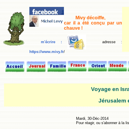
Mivy décoiffe,
car il a été conçu par un
chauve !
m'écrire :
adresse
:
https://www.mivy.fr
/
Voyage en Israë
Jérusalem e
Mardi, 30-Déc-2014
Pour réagir, ou s'abonner à la li