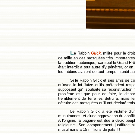
L
e Rabbin
Glick
, milite pour le dr
de mille an des mosquées très importantes
la tradition rabbinique, car seul le Grand Prêt
était interdit à tout autre d'y pénétrer, or
les rabbins avaient de tout temps interdit aux
Si le Rabbin Glick et ses amis se cont
qu'avec la loi Juive qu'ils prétendent res
supposant qu'il souhaite sa reconstruction 
problème est que pour ce faire, la dispar
tremblement de terre les détruira, mais l
détruire ces mosquées qu'il ont déclaré trois
Le Rabbin Glick a été victime d'un
musulmanes, et d'une aggravation du conflit
A l'origine, la bagarre est due à deux peu
religieuse. Son comportement justifirait 
musulmans à 15 millions de juifs ! !