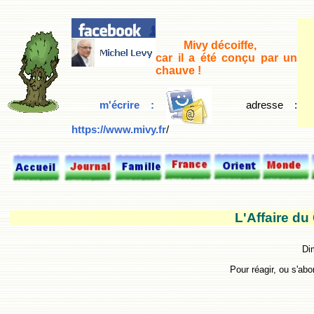
Mivy décoiffe,
car il a été conçu par un
chauve !
m'écrire :
adresse
:
https://www.mivy.fr
/
L'Affaire du
Di
Pour réagir, ou s'abon