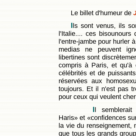
Le billet d'humeur de
J
I
ls sont venus, ils 
l'Italie.... ces bisounour
l'entre-jambe pour hurler à
medias ne peuvent igno
libertines sont discrèteme
compris à Paris, et qu'à
célébrités et de puissant
réservées aux homosexue
toujours. Et il n'est pas t
pour ceux qui veulent cher
I
l semblerai
Haris» et «confidences sur 
la vie du renseignement, ni
que tous les grands groupe