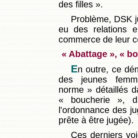
des filles ».
Problème, DSK ju
eu des relations e
commerce de leur co
« Abattage », « b
E
n outre, ce dé
des jeunes femm
norme » détaillés 
« boucherie », di
l'ordonnance des juge
prête à être jugée).
Ces derniers voie