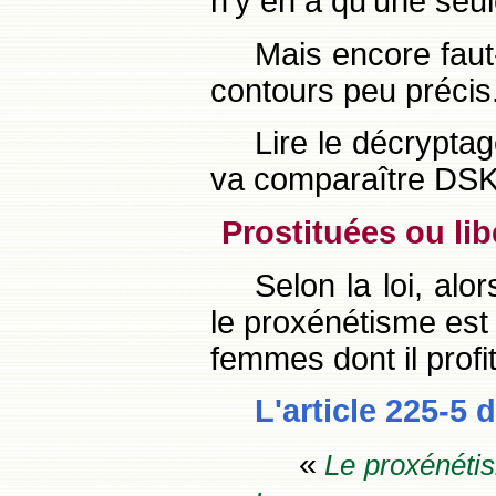
n'y en a qu'une seul
Mais encore faut-
contours peu précis
Lire le décryptag
va comparaître DS
Prostituées ou lib
Selon la loi, alo
le proxénétisme est 
femmes dont il profit
L'article 225-5 
«
Le proxénétism