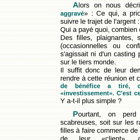
A
lors on nous décr
» : Ce qui, a prior
aggravé
suivre le trajet de l'argent :
Qui a payé quoi, combien e
Des filles, plaignantes,
(occasionnelles ou conf
s'agissait ni d'un casting
sur le tiers monde.
Il suffit donc de leur d
rendre à cette réunion et
de bénéfice a tiré, 
«investissement». C'est c
Y a-t-il plus simple ?
P
ourtant, on perd
scabreuses, soit sur les 
filles à faire commerce de 
de leur «client», qu