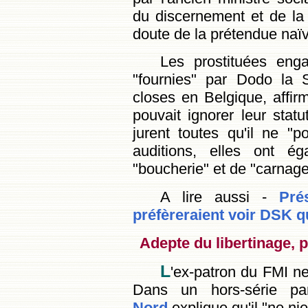
du discernement et de la 
doute de la prétendue naïv
Les prostituées eng
"fournies" par Dodo la 
closes en Belgique, affir
pouvait ignorer leur stat
jurent toutes qu'il ne "p
auditions, elles ont é
"boucherie" et de "carnage
A lire aussi -
Pré
préfèreraient voir DSK 
Adepte du libertinage, 
L
'ex-patron du FMI ne
Dans un hors-série pa
Nord
explique qu'il "ne nie