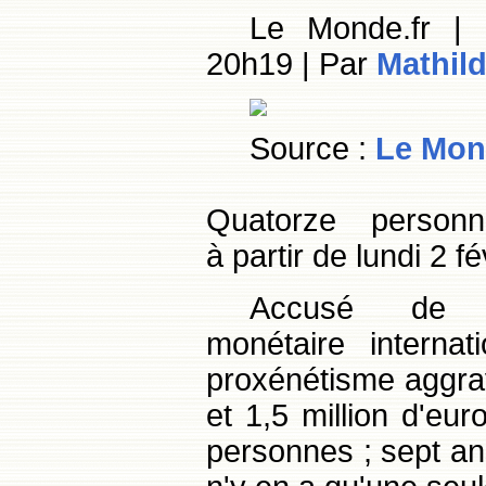
Le Monde.fr | 
20h19 | Par
Mathil
Source :
Le Mon
Quatorze personn
à partir de lundi 2 f
Accusé de p
monétaire internat
proxénétisme aggrav
et 1,5 million d'eu
personnes ; sept a