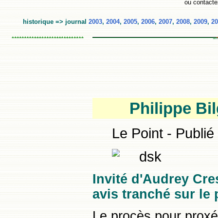
ou contacte
historique => journal
2003
,
2004
,
2005
,
2006
,
2007
,
2008
,
2009
,
20
Philippe Bi
Le Point - Publié
Invité d'Audrey Cre
avis tranché sur le 
Le procès pour proxé