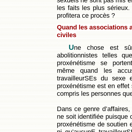
sexuels ne sont pas mis en
les faits les plus sérieux.
profitera ce procès ?
Quand les associations a
civiles
U
ne chose est sûr
abolitionnistes telles q
proxénétisme se portent
même quand les accus
travailleurSEs du sexe e
proxénétisme est en effet 
compris les personnes que 
Dans ce genre d’affaires, 
ne soit identifiée puisque 
proxénétisme de soutien e
ni qu’aucunE travailleur