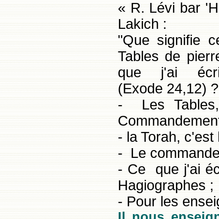
« R. Lévi bar '
Lakich :
"Que signifie c
Tables de pier
que j'ai éc
(Exode 24,12) ?
- Les Tables,
Commandemen
- la Torah, c'es
- Le commandeme
- Ce que j'ai éc
Hagiographes ;
- Pour les ensei
Il nous enseig