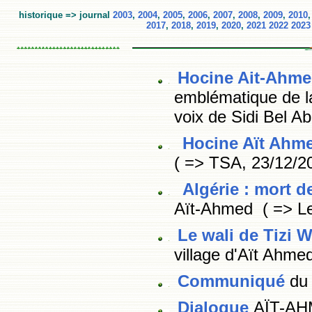
historique => journal
2003
,
2004
,
2005
,
2006
,
2007
,
2008
,
2009
,
2010
2017
,
2018
,
2019
,
2020
,
2021
2022
2023
Hocine Ait-Ahm
emblématique de la
voix de Sidi Bel A
Hocine Aït Ahm
( => TSA, 23/12/2
Algérie : mort d
Aït-Ahmed ( => Le
Le wali de Tizi 
village d'Aït Ahmed
Communiqué
du 
Dialogue
AÏT-AH