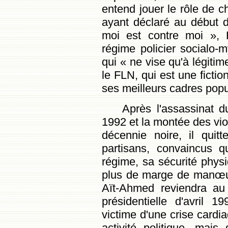
entend jouer le rôle de c
ayant déclaré au début d
moi est contre moi »,
régime policier socialo-my
qui « ne vise qu'à légitim
le FLN, qui est une fictio
ses meilleurs cadres popu
Après l'assassinat 
1992 et la montée des vio
décennie noire, il quit
partisans, convaincus q
régime, sa sécurité physiq
plus de marge de manœuvr
Aït-Ahmed reviendra au 
présidentielle d'avril 
victime d'une crise cardia
activité politique, mai