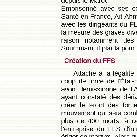
depuis le Maroc.
Emprisonné avec ses c
Santé en France, Ait Ahm
avec les dirigeants du FL
la mesure des graves dive
raison notamment des
Soummam, il plaida pour 
Création du FFS
Attaché à la légalité
coup de force de l'État-m
avoir démissionné de l'
ayant constaté des dérive
créer le Front des forc
mouvement qui sera combat
plus de 400 morts, à c
l'entreprise du FFS d'in
ériger en martyrs. Alors 