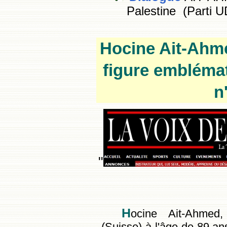
Palestine (Parti 
Hocine
Ait-Ahme
figure emblémat
n
"
H
ocine Ait-Ahmed
(Suisse) à l'âge de 89 ans