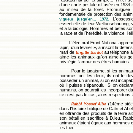
l'assassinat pur et simple..." Hitler s
d'une carte postale diffusée en 1934 o
au milieu de la forêt. Promulguée 
fondamentale de protection des ani
L'obsessi
vigueur jusqu'en... 1972.
essentielle de leur Weltanschauung,
et à la biologie. Hommes et bêtes sont
la race et de l'hérédité, la violence, l'é
L'électorat Front National appren
lapin, d'un lévrier », a inscrit la déf
mari de
au téléphone à 
Brigitte Bardot
aime les animaux qu'on aime les gen
privilégie l'amour des êtres humains.
Pour le judaïsme, si les animaux
hommes ont les deux, ils ont le devo
posséder un animal, si on est incapabl
où il puisse s'épanouir. Si on déclara
humains, on pourrait les incorporer da
ce n'est pas le cas, alors respectons la
(14ème siècl
Rabbi Yossef Albo
dans l'histoire biblique de Caïn et Ab
en offrande des produits de la terre 
son bétail en sacrifice à D.ieu. Rab
animaux étaient égaux aux hommes et p
les tuer.