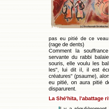
pas eu pitié de ce veau,
(rage de dents)
Comment la souffrance 
servante du rabbi balaie
souris, elle voulu les bal
les", lui dit il, il est é
créatures" (psaume), alors
eu pitié, on aura pitié 
disparurent.
La Shé'hita, l'abattage ri
I
l y a régulièrement