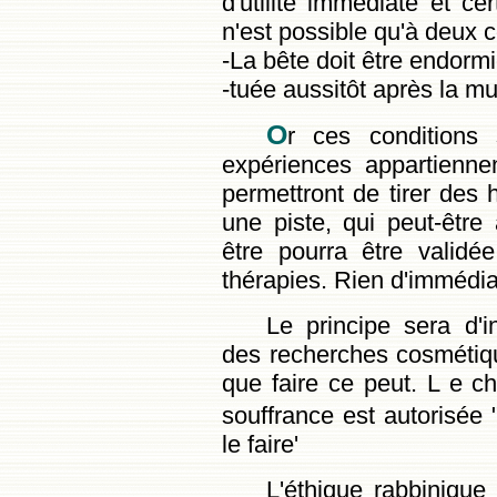
d'utilité immédiate et cer
n'est possible qu'à deux c
-La bête doit être endorm
-tuée aussitôt après la mu
O
r ces conditions 
expériences appartienne
permettront de tirer des 
une piste, qui peut-être
être pourra être validé
thérapies. Rien d'immédiat
Le principe sera d'i
des recherches cosmétique
que faire ce peut. L e c
souffrance est autorisée 
le faire'
L'éthique rabbinique