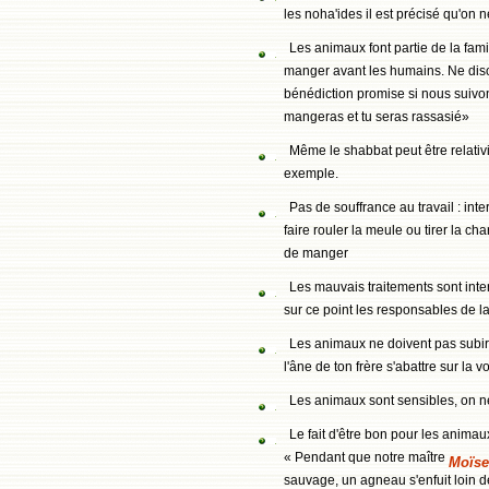
les noha'ides il est précisé qu'on 
Les animaux font partie de la famill
manger avant les humains. Ne dison
bénédiction promise si nous suivon
mangeras et tu seras rassasié»
Même le shabbat peut être relativis
exemple.
Pas de souffrance au travail : in
faire rouler la meule ou tirer la c
de manger
Les mauvais traitements sont inte
sur ce point les responsables de l
Les animaux ne doivent pas subir
l'âne de ton frère s'abattre sur la v
Les animaux sont sensibles, on n
Le fait d'être bon pour les anima
« Pendant que notre maître
Moïs
sauvage, un agneau s'enfuit loin de 