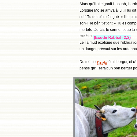
Alors qu'il atteignait Hasuah, il ar
Lorsque Moïse arriva à lui, il lui d
soif. Tu dois être fatigué. » Il le
soit-Il, le bénit et dit : « Tu es 
mortels ; Je fais le serment que t
Israël. »
(Exode Rabbah 2,2)
Le Talmud explique que l'obligatio
un danger prévaut sur les ordonna
De même
était berger, et c
David
pensé qu'il serait un bon berger po