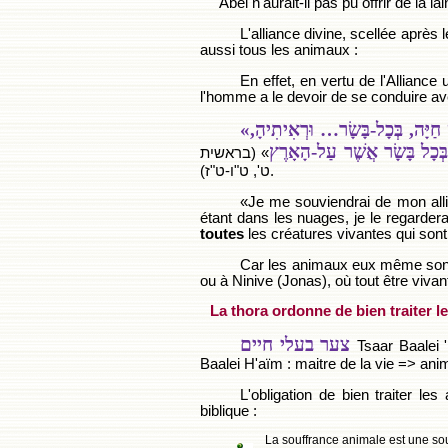
Abel n'aurait-il pas pu offrir de la l
L'alliance divine, scellée aprè
aussi tous les animaux :
En effet, en vertu de l'Alliance 
l'homme a le devoir de se conduire av
 חַיָּה
, בְּ
כָל-בָּשָׂר
… וּרְאִיתִיהָ,
ְ
כָל בָּשָׂר
אֲשֶׁר עַל-הָאָרֶץ
» (בראשית
ט', ט"ו-ט"ז).
«Je me souviendrai de mon all
étant dans les nuages, je le regardera
toutes
les créatures vivantes qui sont 
Car les animaux eux même sont 
ou à Ninive (Jonas), où tout être vivan
La thora ordonne de bien traiter l
צער בעלי חיים
Tsaar Baalei 
Baalei H'aïm : maitre de la vie => ani
L'obligation de bien traiter 
biblique :
La souffrance animale est une sou