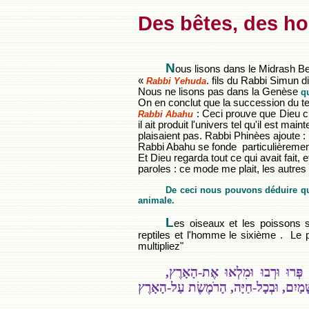
Des bêtes, des h
N
ous lisons dans le Midrash Be
«
. fils du Rabbi Simun di
Rabbi Yehuda
Nous ne lisons pas dans la Genèse
qu
On en conclut que la succession du te
: Ceci prouve que Dieu cr
Rabbi Abahu
il ait produit l'univers tel qu'il est main
plaisaient pas. Rabbi Phinèes ajoute :
Rabbi Abahu se fonde particulièrement
Et Dieu regarda tout ce qui avait fait, e
paroles : ce mode me plait, les autre
De ceci nous pouvons déduire qu
animale.
L
es oiseaux et les poissons 
reptiles et l'homme le sixième . L
multipliez"
ְּרוּ וּרְבוּ וּמִלְאוּ אֶת-הָאָרֶץ
ַשָּׁמַיִם, וּבְכָל-חַיָּה, הָרֹמֶשֶׂת עַל-הָאָרֶץ