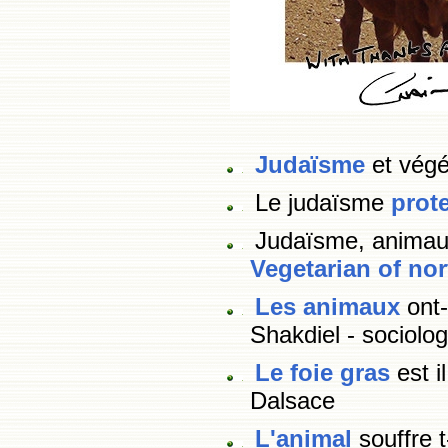
Judaïsme
et vég
Le judaïsme
prot
Judaïsme, animau
Vegetarian of no
Les animaux
ont
Shakdiel - sociolo
Le foie gras
est i
Dalsace
L'animal
souffre 