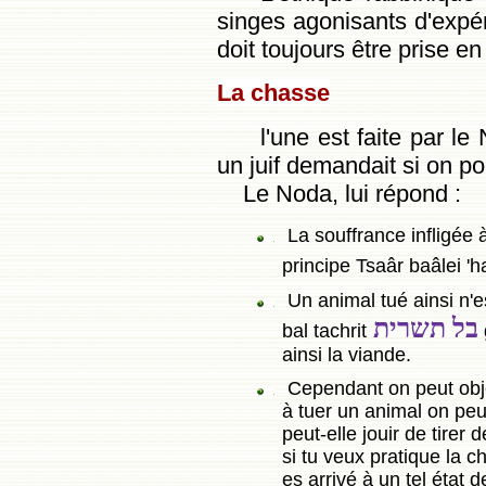
singes agonisants d'expé
doit toujours être prise e
La chasse
l'une est faite par l
un juif demandait si on p
Le Noda, lui répond :
La souffrance infligée 
principe Tsaâr baâlei '
Un animal tué ainsi n'e
בל תשרית
bal tachrit
ainsi la viande.
Cependant on peut obje
à tuer un animal on peu
peut-elle jouir de tirer
si tu veux pratique la 
es arrivé à un tel état 