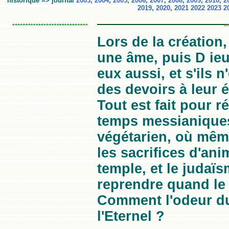
historique => journal
2003
,
2004
,
2005
,
2006
,
2007
,
2008
,
2009
,
2010
,
2
2019
,
2020
,
2021
2022
2023
2
Lors de la création
une âme, puis D ieu
eux aussi, et s'ils 
des devoirs à leur 
Tout est fait pour r
temps messianiques
végétarien, où même
les sacrifices d'an
temple, et le judaï
reprendre quand le 
Comment l'odeur du 
l'Eternel ?