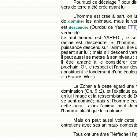
Pourquoi ce décalage ? pour dire
vers de terre a été crée avant lui.
L'homme est crée à part, on lu
de
les animaux, mais le verb
dominer
וּרְדוּ
est
(Ourdou de Yared
descendre
verbe clé.
Le mot hébreu est YARED ; le se
racine est descendre. Si l'homme
puissance descend sur l'animal, il le
pesant sur lui ; mais s'il descend vers
il peut aussi se mettre à son niveau ; a
il être amené à le considérer c
prochain. Or, le respect et l'amour d
constituent le fondement d'une écolog
». (Francis Weill)
Le Zohar a à cette égard une ré
domination (Gn. 9 :2), et l'explique pa
en lui l'image et la ressemblance de D.i
se sent dominé; mais si l'homme ces
cette aura ; alors l'animal peut do
l'homme plutôt que le contraire.
Mais on peut aussi voir cette 
entretiens avec ses animaux domesti
Tous ont une âme "Nefèche H'aya"