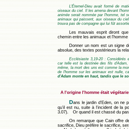
L'Éternel-Dieu avait formé de mat
oiseaux du ciel. Il les amena devant l'hom
animée serait nommée par l'homme, tel 
animaux qui paissent, aux oiseaux du ciel
trouva pas de compagne qui lui fût assorti
Les mauvais esprit diront que
chemin entre les animaux et l'homme 
Donner un nom est un signe de 
absolue, des textes postérieurs la relat
Ecclésiaste 3,19-20 : Considéré
car telle est la destinée des fils d'Adam,
même, la mort des uns est comme la mort 
de l'homme sur les animaux est nulle, c
d'Adam monte en haut, tandis que le sou
A l'origine l'homme était végétari
D
ans le jardin d'Eden, on ne 
qu'il est nu, suite à l'incident de la
3.07). Or quand il est chassé du parad
On remarque que Cain offre des 
sacrifice, Dieu préfère le sacrifice, ser