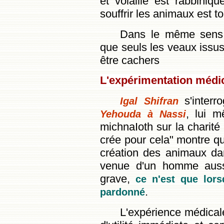
et volaille est rabbinique
souffrir les animaux est t
Dans le même sens,
que seuls les veaux issus
être cachers
L'expérimentation médi
s'interro
Igal Shifran
, lui m
Yehouda à Nassi
michnaIoth sur la charité
crée pour cela" montre qu'
création des animaux da
venue d'un homme aussi
grave,
ce n'est que lorsq
.
pardonné
L'expérience médical