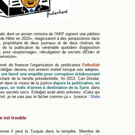
ls dont un ancien ministre de l'AKP signent une pétition
de Hitler en 2015», réagissaient à des perquisitions dans
, propriétaire de deux journaux et de deux chaînes de
ur de la publication du vénérable quotidien d'opposition
 pour «espionnage», «divulgation de secrets d'État» et
erroriste».
nné de financer l'organisation du prédicateur
Fethullah
 Erdoğan devenu son ennemi mortel lorsque ses adeptes,
,
ont lancé une enquête pour corruption éclaboussant
chant de la famille présidentielle, fin 2013. Can Dündar,
art dans le viseur de la justice
depuis la publication, en
ppui, un trafic d'armes à destination de la Syrie
, dans
ces secrets turcs. Erdoğan avait alors prévenu: «Celui qui
x fort, je ne vais pas le lâcher comme ça.» (source :
Slate
e est trouble
omme il peut la Turquie dans la tempête. Membre de