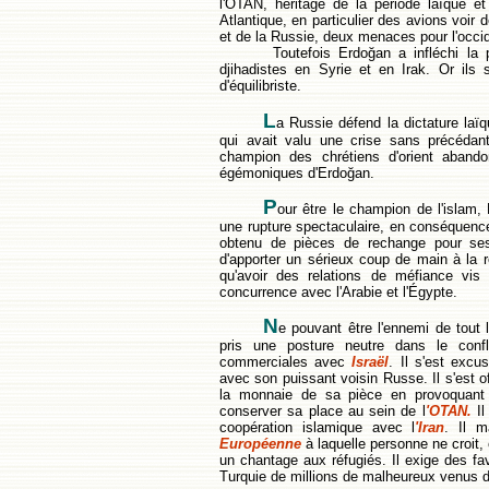
l'OTAN, héritage de la période laïque et
Atlantique, en particulier des avions voir 
et de la Russie, deux menaces pour l'occi
Toutefois Erdoğan a infléchi la poli
djihadistes en Syrie et en Irak. Or il
d'équilibriste.
L
a Russie défend la dictature laï
qui avait valu une crise sans précédan
champion des chrétiens d'orient abando
égémoniques d'Erdoğan.
P
our être le champion de l'islam,
une rupture spectaculaire, en conséquence, 
obtenu de pièces de rechange pour ses 
d'apporter un sérieux coup de main à la 
qu'avoir des relations de méfiance vis 
concurrence avec l'Arabie et l'Égypte.
N
e pouvant être l'ennemi de tout
pris une posture neutre dans le confli
commerciales avec
Israël
. Il s'est exc
avec son puissant voisin Russe. Il s'est off
la monnaie de sa pièce en provoquant 
conserver sa place au sein de l
'OTAN.
Il
coopération islamique avec l
'Iran
. Il 
Européenne
à laquelle personne ne croit
un chantage aux réfugiés. Il exige des f
Turquie de millions de malheureux venus de