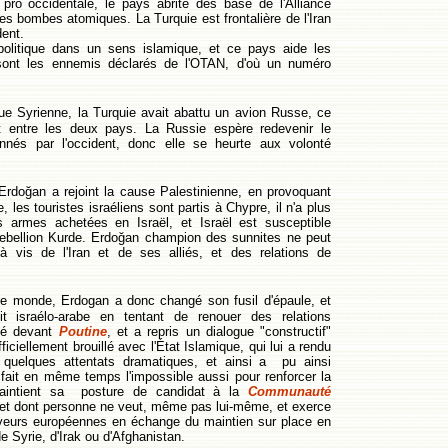
 pro occidentale, le pays abrite des base de l'Alliance
des bombes atomiques. La Turquie est frontalière de l'Iran
dent.
tique dans un sens islamique, et ce pays aide les
s sont les ennemis déclarés de l'OTAN, d'où un numéro
que Syrienne, la Turquie avait abattu un avion Russe, ce
t entre les deux pays. La Russie espère redevenir le
nnés par l'occident, donc elle se heurte aux volonté
 Erdoğan a rejoint la cause Palestinienne, en provoquant
les touristes israéliens sont partis à Chypre, il n'a plus
armes achetées en Israël, et Israël est susceptible
rebellion Kurde. Erdoğan champion des sunnites ne peut
à vis de l'Iran et de ses alliés, et des relations de
 le monde, Erdogan a donc changé son fusil d'épaule, et
t israélo-arabe en tentant de renouer des relations
usé devant
Poutine
, et a repris un dialogue "constructif"
iciellement brouillé avec l'État Islamique, qui lui a rendu
quelques attentats dramatiques, et ainsi a pu ainsi
 fait en même temps l'impossible aussi pour renforcer la
maintient sa posture de candidat à la
Communauté
, et dont personne ne veut, même pas lui-même, et exerce
aveurs européennes en échange du maintien sur place en
 Syrie, d'Irak ou d'Afghanistan.