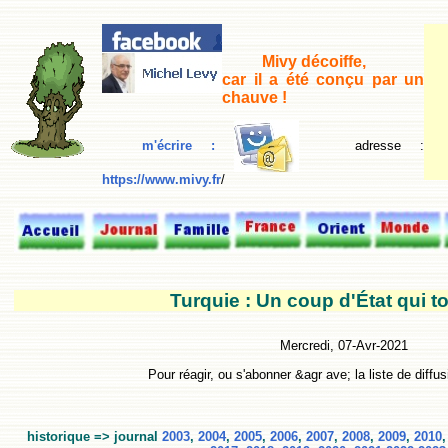
Mivy décoiffe,
car il a été conçu par un
chauve !
m'écrire :
adresse
:
https://www.mivy.fr
/
Turquie : Un coup d'État qui t
Mercredi, 07-Avr-2021
Pour réagir, ou s'abonner &agr ave; la liste de diffus
historique => journal
2003
,
2004
,
2005
,
2006
,
2007
,
2008
,
2009
,
2010