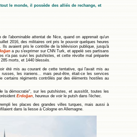
 tout le monde, il possède des alliés de rechange, et
 de l'abominable attentat de Nice, quand on apprenait qu'un
uillet 2016, des militaires ont pris le pouvoir quelques heures
. Ils avaient pris le contrôle de la télévision publique, jusqu'à
doğan
a pu s'exprimer sur CNN Turk, et appelé ses partisans
s n'a pas suivi les putshistes, et cette révolte mal préparée
, 285 morts, et 1440 blessés.
 été mis au courant de cette tentative, qui l'avait mis au
russes, les iraniens... mais peut-être, était-ce les services
de certains régiments contrôlés par des éléments hostiles au
de la démocratie", sur les putshistes, et aussitôt, toutes les
 président
Erdoğan
, heureux de voir le putsh dans l'échec.
empli les places des grandes villes turques, mais aussi à
 défilaient dans la liesse à Cologne en Allemagne.