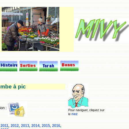
ombe à pic
ion :
Pour naviguer, cliquez sur
nez
le
,
2011
,
2012
,
2013
,
2014
,
2015
,
2016
,