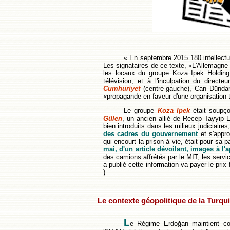
« En septembre 2015 180 intellectue
Les signataires de ce texte, «L'Allemagne 
les locaux du groupe Koza Ipek Holding
télévision, et à l'inculpation du directe
Cumhuriyet
(centre-gauche), Can Dündar,
«propagande en faveur d'une organisation t
Le groupe
Koza Ipek
était soupço
Gülen
, un ancien allié de Recep Tayyip
bien introduits dans les milieux judiciaires
des cadres du gouvernement
et s'appro
qui encourt la prison à vie, était pour sa p
mai, d'un article dévoilant, images à l'a
des camions affrétés par le MIT, les servi
a publié cette information va payer le pri
)
Le contexte géopolitique de la Turqui
L
e Régime Erdoğan maintient c