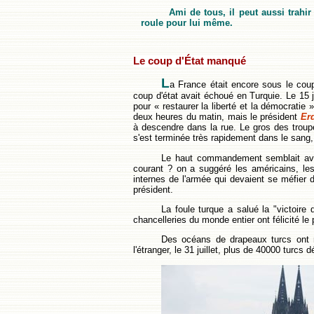
Ami de tous, il peut aussi trahir
roule pour lui même.
Le coup d'État manqué
L
a France était encore sous le coup
coup d'état avait échoué en Turquie. Le 15 j
pour « restaurer la liberté et la démocratie »
deux heures du matin, mais le président
Er
à descendre dans la rue. Le gros des troupe
s'est terminée très rapidement dans le sang
Le haut commandement semblait avoir
courant ? on a suggéré les américains, les 
internes de l'armée qui devaient se méfier 
président.
La foule turque a salué la "victoire 
chancelleries du monde entier ont félicité le
Des océans de drapeaux turcs ont r
l'étranger, le 31 juillet, plus de 40000 turcs