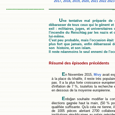
2017
,
2018
,
2019
,
2020
,
2021
2022
2023
U
ne tentative mal préparée de
débarasser de tous ceux qui le gènent et 
exil : militaires, juges, et universitair
l'incendie du Reischtag par les nazis et
lui-même.
C'est peu probable, mais l'occasion était 
plus fort que jamais, enfin débarrassé d
son histoire, et son islam.
Il reste néanmoins le seul ennemi de l'occ
Résumé des épisodes précédents
E
n Novembre 2015,
Mivy
avait ex
à la place du khalife, il reste très popu
pas. Il a la plus forte croissance europé
d'inflation de 7 %, toutefois la recherche
en dessous de la moyenne européenne.
E
rdoğan souhaite modifier la cons
élections gagnée haut la main, (50 % pou
qualifiée suffisante. Qu'à cela ne tienne, i
de 1005 pièces abritant 2700 collabora
institutions républicaines au palais préside