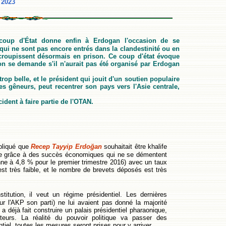
2023
 coup d'État donne enfin à Erdogan l'occasion de se
qui ne sont pas encore entrés dans la clandestinité ou en
es croupissent désormais en prison. Ce coup d'état évoque
 on se demande s'il n'aurait pas été organisé par Erdogan
trop belle, et le président qui jouit d'un soutien populaire
es gêneurs, peut recentrer son pays vers l'Asie centrale,
ident à faire partie de l'OTAN.
pliqué que
Recep Tayyip Erdoğan
souhaitait être khalife
laire grâce à des succès économiques qui ne se démentent
enne à 4,8 % pour le premier trimestre 2016) avec un taux
 est très faible, et le nombre de brevets déposés est très
titution, il veut un régime présidentiel. Les dernières
r l'AKP son parti) ne lui avaient pas donné la majorité
l a déjà fait construire un palais présidentiel pharaonique,
teurs. La réalité du pouvoir politique va passer des
ntiel, toutes les mesures seront prises pour y arriver.