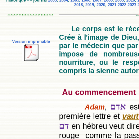
historique => journal
2003
,
2004
,
2005
,
2006
,
2007
,
2008
,
2009
,
2010
,
2018
,
2019
,
2020
,
2021
2022
2023
Le corps est le réce
Crée à l'image de Dieu,
Version imprimable
par le médecin que par 
impose de nombreuse
nourriture, ou le res
compris la sienne autor
Au commencemen
אדם
,
est
Adam
première lettre et
vau
דם
en hébreu veut dire 
rouge comme la passio