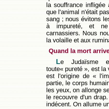
la souffrance infligé
que l'animal n'était pa
sang ; nous évitons les
à impureté, et n
carnassiers. Nous nou
la volaille et aux rumi
Quand la mort arriv
L
e Judaïsme e
toute« pureté », est la
est l'origine de « l'
partie, le corps humai
les yeux, on allonge s
le recouvre d'un drap.
indécent. On allume un