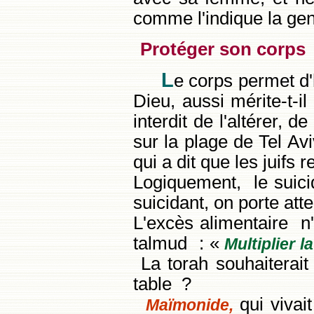
comme l'indique la ge
Protéger son corps
L
e corps permet d'
Dieu, aussi mérite-t-il
interdit de l'altérer, d
sur la plage de Tel Av
qui a dit que les juifs 
Logiquement, le suici
suicidant, on porte att
L'excès alimentaire n'
talmud : «
Multiplier l
La torah souhaiterait 
table ?
qui vivai
Maïmonide,