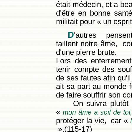
était médecin, et a be
d'être en bonne santé,
militait pour « un espri
D
'autres pensen
taillent notre âme, co
d'une pierre brute.
Lors des enterreme
tenir compte des souf
de ses fautes afin qu'
ait sa part au monde 
de faire souffrir son c
On suivra plutôt le 
«
mon âme a soif de to
protéger la vie, car «
».(115-17)