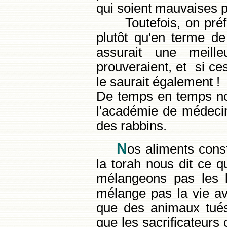
qui soient mauvaises 
Toutefois, on préfè
plutôt qu'en terme de
assurait une meille
prouveraient, et si c
le saurait également !
De temps en temps no
l'académie de médecine
des rabbins.
N
os aliments const
la torah nous dit ce q
mélangeons pas les l
mélange pas la vie a
que des animaux tués
que les sacrificateurs 