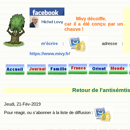
Mivy décoiffe,
car il a été conçu par un
chauve !
m'écrire :
adresse
:
https://www.mivy.fr
/
Retour de l'antisémti
Jeudi, 21-Fév-2019
Pour réagir, ou s'abonner à la liste de diffusion :