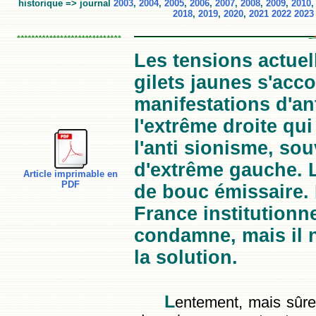
historique => journal
2003
,
2004
,
2005
,
2006
,
2007
,
2008
,
2009
,
2010
2018
,
2019
,
2020
,
2021
2022
2023
Les tensions actue
gilets jaunes s'ac
manifestations d'a
l'extrême droite qui
l'anti sionisme, so
d'extrême gauche. L
Article imprimable en
PDF
de bouc émissaire. 
France institutionn
condamne, mais il n
la solution.
L
entement, mais sûre