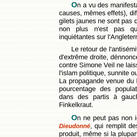
O
n a vu des manifest
causes, mêmes effets), diffi
gilets jaunes ne sont pas 
non plus n'est pas qu
inquiétantes sur l'Anglete
Le retour de l'antisémi
d'extrême droite, dénnoncés
contre Simone Veil ne lai
l'islam politique, sunnite ou
La propagande venue du Pr
pourcentage des populat
dans des partis à gauch
Finkelkraut.
O
n ne peut pas non i
, qui remplit de
Dieudonné
produit, même si la plupart