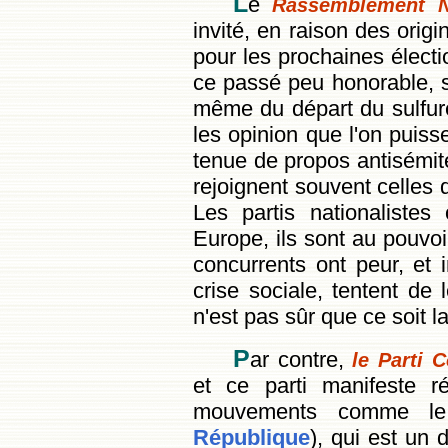
L
e
Rassemblement Na
invité, en raison des origi
pour les prochaines électi
ce passé peu honorable, s
même du départ du sulfur
les opinion que l'on puiss
tenue de propos antisémite
rejoignent souvent celles 
Les partis nationaliste
Europe, ils sont au pouvoi
concurrents ont peur, et 
crise sociale, tentent de l
n'est pas sûr que ce soit l
P
ar contre,
le Parti 
et ce parti manifeste r
mouvements comme l
République
), qui est un 