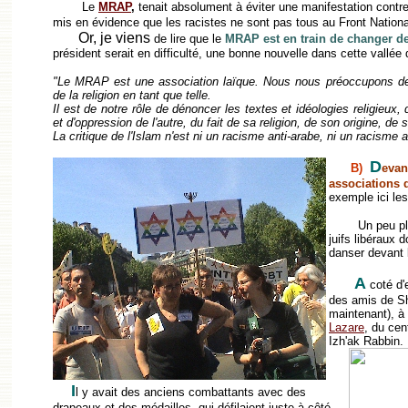
Le
MRAP
,
tenait absolument à éviter une manifestation contre 
mis en évidence que les racistes ne sont pas tous au Front Nationa
Or, je viens
de lire que le
MRAP est en train de changer de
président serait en difficulté, une bonne nouvelle dans cette vallée
"Le MRAP est une association laïque. Nous nous préoccupons des
de la religion en tant que telle.
Il est de notre rôle de dénoncer les textes et idéologies religieux,
et d'oppression de l'autre, du fait de sa religion, de son origine, d
La critique de l'Islam n'est ni un racisme anti-arabe, ni un racisme
D
B)
evan
associations d
exemple ici les
Un peu plus 
juifs libéraux 
danser devant 
A
coté d'
des amis de S
maintenant), à
Lazare
, du ce
Izh'ak
Rabbin.
I
l y avait des anciens combattants avec des
drapeaux et des médailles, qui défilaient juste à côté