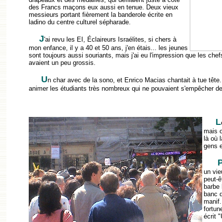
des Francs maçons eux aussi en tenue. Deux vieux
messieurs portant fièrement la banderole écrite en
ladino du centre culturel sépharade.
J
'ai revu les EI, Éclaireurs Israélites, si chers à
mon enfance, il y a 40 et 50 ans, j'en étais... les jeunes
sont toujours aussi souriants, mais j'ai eu l'impression que les chef
avaient un peu grossis.
U
n char avec de la sono, et Enrico Macias chantait à tue tête.
animer les étudiants très nombreux qui ne pouvaient s'empêcher de
L
mais o
là où 
gens e
un vie
peut-ê
barbe 
banc d
manif.
fortun
écrit 