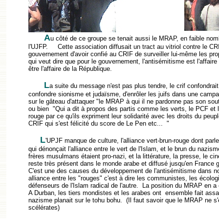
A
u côté de ce groupe se tenait aussi le MRAP, en faible no
l'UJFP.
Cette association diffusait un tract au vitriol contre le C
gouvernement d'avoir confié au CRIF de surveiller lui-même les pro
qui veut dire que pour le gouvernement, l'antisémitisme est l'affaire 
être l'affaire de la République.
L
a suite du message n'est pas plus tendre, le crif confondra
confondre sionisme et judaïsme, d'enrôler les juifs dans une campag
sur le gâteau d'attaquer "le MRAP à qui il ne pardonne pas son sou
ou bien "Qui a dit à propos des partis comme les verts, le PCF et l
rouge par ce qu'ils expriment leur solidarité avec les droits du peu
CRIF qui s'est félicité du score de Le Pen etc... "
L
'UPJF manque de culture, l'alliance vert-brun-rouge dont parle
qui dénonçait l'alliance entre le vert de l'Islam, et le brun du nazism
frères musulmans étaient pro-nazi, et la littérature, la presse, le ci
reste très présent dans le monde arabe et diffusé jusqu'en France g
C'est une des causes du développement de l'antisémitisme dans not
alliance entre les "rouges" c'est à dire les communistes, les écologi
défenseurs de l'Islam radical de l'autre. La position du MRAP en a é
A Durban, les tiers mondistes et les arabes ont ensemble fait assa
nazisme planait sur le tohu bohu. (Il faut savoir que le MRAP ne s
scélérates)