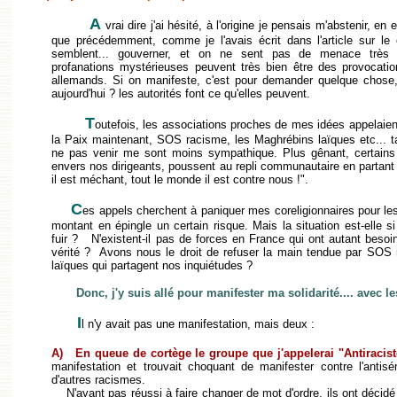
A
vrai dire j'ai hésité, à l'origine je pensais m'abstenir, en 
que précédemment, comme je l'avais écrit dans l'article sur le
semblent... gouverner, et on ne sent pas de menace très é
profanations mystérieuses peuvent très bien être des provocation
allemands. Si on manifeste, c'est pour demander quelque chose
aujourd'hui ? les autorités font ce qu'elles peuvent.
T
outefois, les associations proches de mes idées appelaient 
la Paix maintenant, SOS racisme, les Maghrébins laïques etc... t
ne pas venir me sont moins sympathique. Plus gênant, certains a
envers nos dirigeants, poussent au repli communautaire en partant
il est méchant, tout le monde il est contre nous !".
C
es appels cherchent à paniquer mes coreligionnaires pour les 
montant en épingle un certain risque. Mais la situation est-elle 
fuir ? N'existent-il pas de forces en France qui ont autant beso
vérité ? Avons nous le droit de refuser la main tendue par SOS 
laïques qui partagent nos inquiétudes ?
Donc, j'y suis allé pour manifester ma solidarité.... avec le
I
l n'y avait pas une manifestation, mais deux :
A)
En queue de cortège le groupe que j'appelerai "Antiracist
manifestation et trouvait choquant de manifester contre l'antisém
d'autres racismes.
N'ayant pas réussi à faire changer de mot d'ordre, ils ont décidé