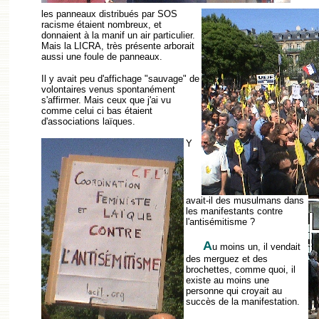
les panneaux distribués par SOS
racisme étaient nombreux, et
donnaient à la manif un air particulier.
Mais la LICRA, très présente arborait
aussi une foule de panneaux.
Il y avait peu d'affichage "sauvage" de
volontaires venus spontanément
s'affirmer. Mais ceux que j'ai vu
comme celui ci bas étaient
d'associations laïques.
Y
avait-il des musulmans dans
les manifestants contre
l'antisémitisme ?
A
u moins un, il vendait
des merguez et des
brochettes, comme quoi, il
existe au moins une
personne qui croyait au
succès de la manifestation.