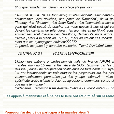
D'Ici que ramadan soit devant le cortège y'a pas loin.....
CRIF, UEJF, LICRA se font avoir, c' était évident, aller défil
antiparasites, des gauchos, des potes de Ramadan", de la ga
Zimeray, des Dieudoné, des Jean Daniel, des "incendiaires des e
gens qui n'ont cessé de cracher sur nous depuis 3 ans et qui v
devant les caméras de télé, devant les journalistes de l'AFP, sous
antisémites sont l'oeuvre des Nazillons, demain ils nous diront
Preuve j'étais à la Manif du 15 mai", mais où étaient ces tocards 
alors que les synagogues brulaient??????
Je prends les paris il y aura des pancartes "Non à l'Antisémitisme, 
JE N'IRAI PAS ! HALTE A L'HYPOCRISIE!!!
L'Union des patrons et professionnels juifs de France
(UPJF) ap
manifestation du 16 mai, à l'initiative de SOS Racisme, car les Ju
leur insu, dans une récupération politicienne de tous bords ''. (Guy
'' Il est insupportable de voir braquer les projecteurs sur les pr
vraisemblablement perpétrées par des groupes néonazis - alors
spécificité arabo-islamiste d'autres agressions commises contre d
que dans le monde ''.
Partenaires: Radiosion.fr.fm -Revue-Politique - Cyber-Contact - C
Les appels à manifester et à ne pas le faire ont été diffusé sur la radio
Pourquoi j'ai décidé de participer à la manifestation ?