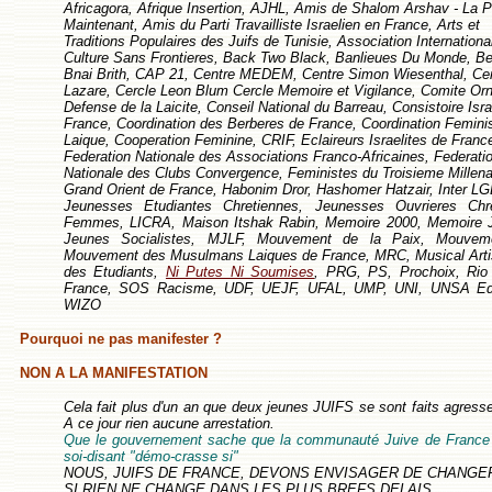
Africagora, Afrique Insertion, AJHL, Amis de Shalom Arshav - La P
Maintenant, Amis du Parti Travailliste Israelien en France, Arts et
Traditions Populaires des Juifs de Tunisie, Association Internationa
Culture Sans Frontieres, Back Two Black, Banlieues Du Monde, Be
Bnai Brith, CAP 21, Centre MEDEM, Centre Simon Wiesenthal, Cer
Lazare, Cercle Leon Blum Cercle Memoire et Vigilance, Comite Orn
Defense de la Laicite, Conseil National du Barreau, Consistoire Isra
France, Coordination des Berberes de France, Coordination Feminis
Laique, Cooperation Feminine, CRIF, Eclaireurs Israelites de Fran
Federation Nationale des Associations Franco-Africaines, Federati
Nationale des Clubs Convergence, Feministes du Troisieme Millena
Grand Orient de France, Habonim Dror, Hashomer Hatzair, Inter LG
Jeunesses Etudiantes Chretiennes, Jeunesses Ouvrieres Chr
Femmes, LICRA, Maison Itshak Rabin, Memoire 2000, Memoire J
Jeunes Socialistes, MJLF, Mouvement de la Paix, Mouvem
Mouvement des Musulmans Laiques de France, MRC, Musical Artis
des Etudiants,
Ni Putes Ni Soumises
, PRG, PS, Prochoix, Ri
France, SOS Racisme, UDF, UEJF, UFAL, UMP, UNI, UNSA Educ
WIZO
Pourquoi ne pas manifester ?
NON A LA MANIFESTATION
Cela fait plus d'un an que deux jeunes JUIFS se sont faits agress
A ce jour rien aucune arrestation.
Que le gouvernement sache que la communauté Juive de France n
soi-disant "démo-crasse si"
NOUS, JUIFS DE FRANCE, DEVONS ENVISAGER DE CHANGER
SI RIEN NE CHANGE DANS LES PLUS BREFS DELAIS.