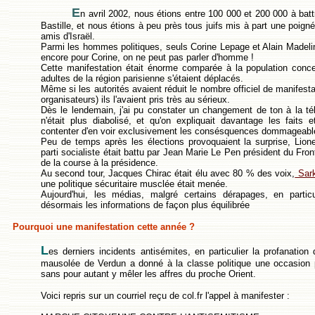
E
n avril 2002, nous étions entre 100 000 et 200 000 à batt
Bastille, et nous étions à peu près tous juifs mis à part une poign
amis d'Israël.
Parmi les hommes politiques, seuls Corine Lepage et Alain Madelin
encore pour Corine, on ne peut pas parler d'homme !
Cette manifestation était énorme comparée à la population conce
adultes de la région parisienne s'étaient déplacés.
Même si les autorités avaient réduit le nombre officiel de manifest
organisateurs) ils l'avaient pris très au sérieux.
Dès le lendemain, j'ai pu constater un changement de ton à la tél
n'était plus diabolisé, et qu'on expliquait davantage les faits
contenter d'en voir exclusivement les consésquences dommageable
Peu de temps après les élections provoquaient la surprise, Lione
parti socialiste était battu par Jean Marie Le Pen président du Front
de la course à la présidence.
Au second tour, Jacques Chirac était élu avec 80 % des voix,
Sar
une politique sécuritaire musclée était menée.
Aujourd'hui, les médias, malgré certains dérapages, en partic
désormais les informations de façon plus équilibrée
Pourquoi une manifestation cette année ?
L
es derniers incidents antisémites, en particulier la profanatio
mausolée de Verdun a donné à la classe politique une occasion 
sans pour autant y mêler les affres du proche Orient.
Voici repris sur un courriel reçu de col.fr l'appel à manifester :