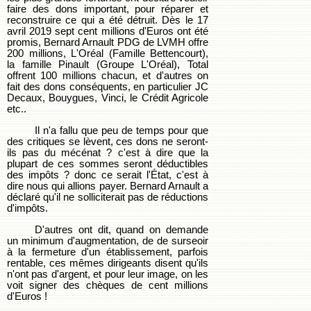
faire des dons important, pour réparer et
reconstruire ce qui a été détruit. Dès le 17
avril 2019 sept cent millions d'Euros ont été
promis, Bernard Arnault PDG de LVMH offre
200 millions, L'Oréal (Famille Bettencourt),
la famille Pinault (Groupe L'Oréal), Total
offrent 100 millions chacun, et d'autres on
fait des dons conséquents, en particulier JC
Decaux, Bouygues, Vinci, le Crédit Agricole
etc..
Il n'a fallu que peu de temps pour que
des critiques se lèvent, ces dons ne seront-
ils pas du mécénat ? c'est à dire que la
plupart de ces sommes seront déductibles
des impôts ? donc ce serait l'État, c'est à
dire nous qui allions payer. Bernard Arnault a
déclaré qu'il ne solliciterait pas de réductions
d'impôts.
D'autres ont dit, quand on demande
un minimum d'augmentation, de de surseoir
à la fermeture d'un établissement, parfois
rentable, ces mêmes dirigeants disent qu'ils
n'ont pas d'argent, et pour leur image, on les
voit signer des chèques de cent millions
d'Euros !