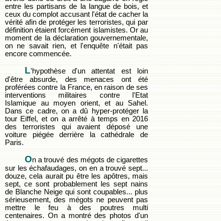
entre les partisans de la langue de bois, et
ceux du complot accusant l'état de cacher la
vérité afin de protéger les terroristes, qui par
définition étaient forcément islamistes. Or au
moment de la déclaration gouvernementale,
on ne savait rien, et l'enquête n'était pas
encore commencée.
L
'hypothèse d'un attentat est loin
d'être absurde, des menaces ont été
proférées contre la France, en raison de ses
interventions militaires contre l'Etat
Islamique au moyen orient, et au Sahel.
Dans ce cadre, on a dû hyper-protéger la
tour Eiffel, et on a arrêté à temps en 2016
des terroristes qui avaient déposé une
voiture piégée derrière la cathédrale de
Paris.
O
n a trouvé des mégots de cigarettes
sur les échafaudages, on en a trouvé sept...
douze, cela aurait pu être les apôtres, mais
sept, ce sont probablement les sept nains
de Blanche Neige qui sont coupables... plus
sérieusement, des mégots ne peuvent pas
mettre le feu à des poutres multi
centenaires. On a montré des photos d'un