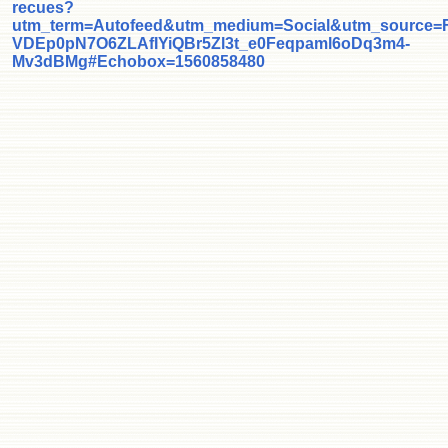
recues?
utm_term=Autofeed&utm_medium=Social&utm_source=
VDEp0pN7O6ZLAfIYiQBr5Zl3t_e0Feqpaml6oDq3m4-
Mv3dBMg#Echobox=1560858480