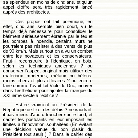
sa splendeur en moins de cinq ans, et qu'un
appel d'offre sera très rapidement lancé
auprès des architectes.
Ces propos ont fait polémique, en
effet, cinq ans semble bien court, vu le
temps déjà nécessaire pour consolider le
bâtiment sérieusement ébranlé par le feu et
les pompes à incendie, certains murs ne
pourraient pas résister à des vents de plus
de 90 km/h. Mais surtout on a vu un combat
entre les novateurs et les conservateurs.
Faut-il reconstruire à l'identique, en bois,
selon les techniques anciennes ? ou
conserver l'aspect original mais utiliser des
matériaux modernes, métaux ou bétons,
moins chers et plus efficaces ? ou encore
faire comme l'avait fait Violet le Duc, innover
dans l'esthétique pour ajouter la marque du
XXI ième siècle à l'édifice ?
Est-ce vraiment au Président de la
République de fixer des délais ? ne vaudrait-
il pas mieux d'abord trancher sur le fond, et
cadrer les postulants en leur imposant les
limites à l'innovation souhaitées (En évitant
une décision venue du bon plaisir du
Président tout seul) ) ? Dans le cahier des