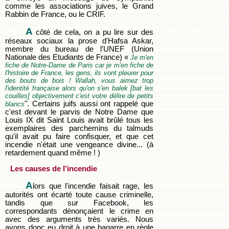
comme les associations juives, le Grand
Rabbin de France, ou le CRIF.
A
côté de cela, on a pu lire sur des
réseaux sociaux la prose d'Hafsa Askar,
membre du bureau de l'UNEF (Union
Nationale des Etudiants de France) «
Je m'en
fiche de Notre-Dame de Paris car je m'en fiche de
l'histoire de France, les gens, ils vont pleurer pour
des bouts de bois ! Wallah, vous aimez trop
l'identité française alors qu'on s'en balek [bat les
couilles] objectivement c'est votre délire de petits
". Certains juifs aussi ont rappelé que
blancs
c'est devant le parvis de Notre Dame que
Louis IX dit Saint Louis avait brûlé tous les
exemplaires des parchemins du talmuds
qu'il avait pu faire confisquer, et que cet
incendie n'était une vengeance divine... (à
retardement quand même ! )
Les causes de l'incendie
A
lors que l'incendie faisait rage, les
autorités ont écarté toute cause criminelle,
tandis que sur Facebook, les
correspondants dénonçaient le crime en
avec des arguments très variés. Nous
avons donc eu droit à une bagarre en règle