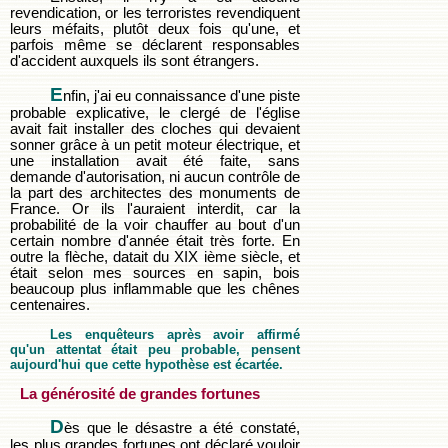
revendication, or les terroristes revendiquent
leurs méfaits, plutôt deux fois qu'une, et
parfois même se déclarent responsables
d'accident auxquels ils sont étrangers.
E
nfin, j'ai eu connaissance d'une piste
probable explicative, le clergé de l'église
avait fait installer des cloches qui devaient
sonner grâce à un petit moteur électrique, et
une installation avait été faite, sans
demande d'autorisation, ni aucun contrôle de
la part des architectes des monuments de
France. Or ils l'auraient interdit, car la
probabilité de la voir chauffer au bout d'un
certain nombre d'année était très forte. En
outre la flèche, datait du XIX ième siècle, et
était selon mes sources en sapin, bois
beaucoup plus inflammable que les chênes
centenaires.
Les enquêteurs après avoir affirmé
qu'un attentat était peu probable, pensent
aujourd'hui que cette hypothèse est écartée.
La générosité de grandes fortunes
D
ès que le désastre a été constaté,
les plus grandes fortunes ont déclaré vouloir