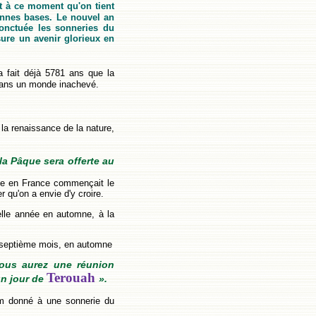
est à ce moment qu'on tient
onnes bases. Le nouvel an
 ponctuée les sonneries du
sure un avenir glorieux en
 fait déjà 5781 ans que la
 dans un monde inachevé.
 la renaissance de la nature,
 la Pâque sera offerte au
née en France commençait le
er qu'on a envie d'y croire.
velle année en automne, à la
e septième mois, en automne
ous aurez une réunion
Terouah
un jour de
».
nom donné à une sonnerie du