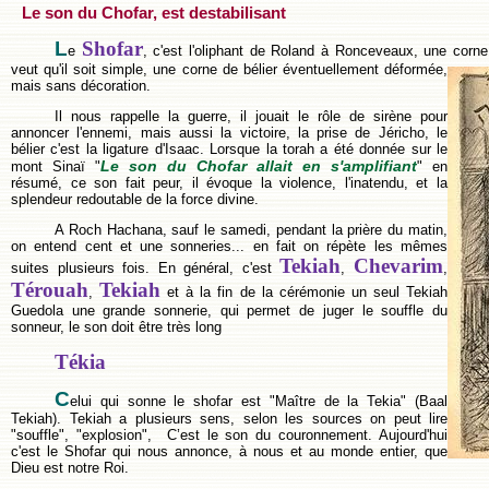
Le son du Chofar, est destabilisant
L
Shofar
e
, c'est l'oliphant de Roland à Ronceveaux, une corne 
veut qu'il soit simple, une corne de bélier éventuellement déformée,
mais sans décoration.
Il nous rappelle la guerre, il jouait le rôle de sirène pour
annoncer l'ennemi, mais aussi la victoire, la prise de Jéricho, le
bélier c'est la ligature d'Isaac. Lorsque la torah a été donnée sur le
Le son du Chofar allait en s'amplifiant
mont Sinaï "
" en
résumé, ce son fait peur, il évoque la violence, l'inatendu, et la
splendeur redoutable de la force divine.
A Roch Hachana, sauf le samedi, pendant la prière du matin,
on entend cent et une sonneries... en fait on répète les mêmes
Tekiah
Chevarim
suites plusieurs fois. En général, c'est
,
,
Térouah
Tekiah
,
et à la fin de la cérémonie un seul Tekiah
Guedola une grande sonnerie, qui permet de juger le souffle du
sonneur, le son doit être très long
Tékia
C
elui qui sonne le shofar est "Maître de la Tekia" (Baal
Tekiah). Tekiah a plusieurs sens, selon les sources on peut lire
"souffle", "explosion", C’est le son du couronnement. Aujourd'hui
c'est le Shofar qui nous annonce, à nous et au monde entier, que
Dieu est notre Roi.