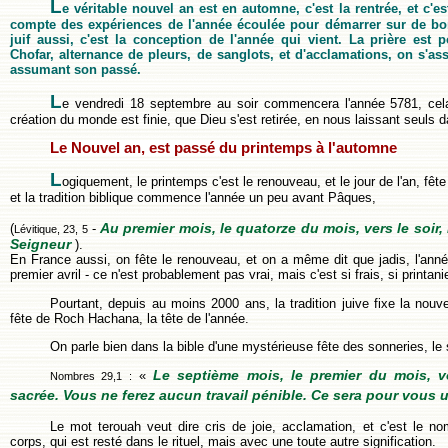
L
e véritable nouvel an est en automne, c'est la rentrée, et c'
compte des expériences de l'année écoulée pour démarrer sur de b
juif aussi, c'est la conception de l'année qui vient. La prière est
Chofar, alternance de pleurs, de sanglots, et d'acclamations, on s'as
assumant son passé.
L
e vendredi 18 septembre au soir commencera l'année 5781, cela
création du monde est finie, que Dieu s'est retirée, en nous laissant seuls
Le Nouvel an, est passé du printemps à l'automne
L
ogiquement, le printemps c'est le renouveau, et le jour de l'an, fête
et la tradition biblique commence l'année un peu avant Pâques,
Au premier mois, le quatorze du mois, vers le soir,
(
-
Lévitique, 23, 5
Seigneur
).
En France aussi, on fête le renouveau, et on a même dit que jadis, l'an
premier avril - ce n'est probablement pas vrai, mais c'est si frais, si printani
Pourtant, depuis au moins 2000 ans, la tradition juive fixe la nou
fête de Roch Hachana, la tête de l'année.
On parle bien dans la bible d'une mystérieuse fête des sonneries, l
Le septième mois, le premier du mois, v
«
Nombres 29,1 :
sacrée. Vous ne ferez aucun travail pénible. Ce sera pour vous 
Le mot terouah veut dire cris de joie, acclamation, et c'est le 
corps, qui est resté dans le rituel, mais avec une toute autre signification.