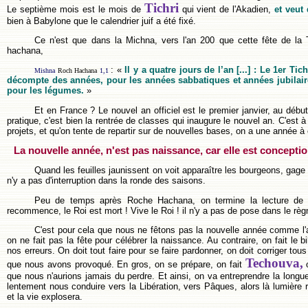
Tichri
Le septième mois est le mois de
qui vient de l'Akadien,
et veu
bien à Babylone que le calendrier juif a été fixé.
Ce n'est que dans la Michna, vers l'an 200 que cette fête de la
hachana,
: «
Il y a quatre jours de l’an [...] : Le 1er Tic
Mishna
Roch Hachana
1,1
décompte des années, pour les années sabbatiques et années jubilaire
pour les légumes.
»
Et en France ? Le nouvel an officiel est le premier janvier, au début
pratique, c'est bien la rentrée de classes qui inaugure le nouvel an. C'est 
projets, et qu'on tente de repartir sur de nouvelles bases, on a une année à 
La nouvelle année, n'est pas naissance, car elle est conceptio
Quand les feuilles jaunissent on voit apparaître les bourgeons, gage 
n'y a pas d'interruption dans la ronde des saisons.
Peu de temps après Roche Hachana, on termine la lecture de la
recommence, le Roi est mort ! Vive le Roi ! il n'y a pas de pose dans le rè
C'est pour cela que nous ne fêtons pas la nouvelle année comme l'
on ne fait pas la fête pour célébrer la naissance. Au contraire, on fait le b
nos erreurs. On doit tout faire pour se faire pardonner, on doit corriger tous
Techouva,
que nous avons provoqué. En gros, on se prépare, on fait
o
que nous n'aurions jamais du perdre. Et ainsi, on va entreprendre la longu
lentement nous conduire vers la Libération, vers Pâques, alors là lumière 
et la vie explosera.