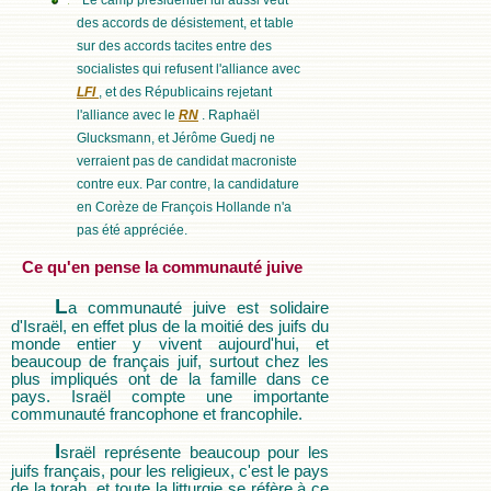
Le camp présidentiel lui aussi veut
des accords de désistement, et table
sur des accords tacites entre des
socialistes qui refusent l'alliance avec
LFI
, et des Républicains rejetant
l'alliance avec le
RN
. Raphaël
Glucksmann, et Jérôme Guedj ne
verraient pas de candidat macroniste
contre eux. Par contre, la candidature
en Corèze de François Hollande n'a
pas été appréciée.
Ce qu'en pense la communauté juive
L
a communauté juive est solidaire
d'Israël, en effet plus de la moitié des juifs du
monde entier y vivent aujourd'hui, et
beaucoup de français juif, surtout chez les
plus impliqués ont de la famille dans ce
pays. Israël compte une importante
communauté francophone et francophile.
I
sraël représente beaucoup pour les
juifs français, pour les religieux, c'est le pays
de la torah, et toute la litturgie se réfère à ce