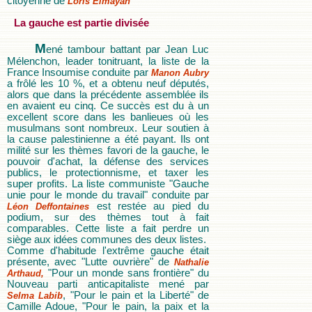
citoyenne de
Loris Elmayan
La gauche est partie divisée
M
ené tambour battant par Jean Luc
Mélenchon, leader tonitruant, la liste de la
France Insoumise conduite par
Manon Aubry
a frôlé les 10 %, et a obtenu neuf députés,
alors que dans la précédente assemblée ils
en avaient eu cinq. Ce succès est du à un
excellent score dans les banlieues où les
musulmans sont nombreux. Leur soutien à
la cause palestinienne a été payant. Ils ont
milité sur les thèmes favori de la gauche, le
pouvoir d'achat, la défense des services
publics, le protectionnisme, et taxer les
super profits. La liste communiste "Gauche
unie pour le monde du travail" conduite par
est restée au pied du
Léon Deffontaines
podium, sur des thèmes tout à fait
comparables. Cette liste a fait perdre un
siège aux idées communes des deux listes.
Comme d'habitude l'extrême gauche était
présente, avec "Lutte ouvrière" de
Nathalie
"Pour un monde sans frontière" du
Arthaud,
Nouveau parti anticapitaliste mené par
, "Pour le pain et la Liberté" de
Selma Labib
Camille Adoue, "Pour le pain, la paix et la