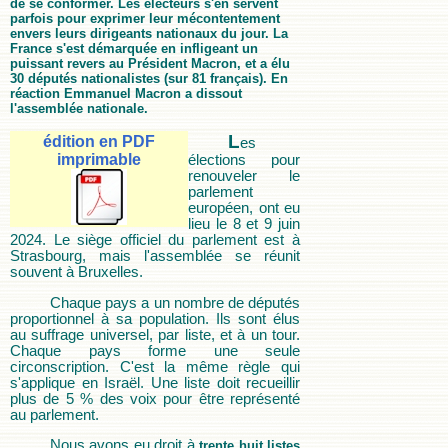
de se conformer. Les électeurs s'en servent
parfois pour exprimer leur mécontentement
envers leurs dirigeants nationaux du jour. La
France s'est démarquée en infligeant un
puissant revers au Président Macron, et a élu
30 députés nationalistes (sur 81 français). En
réaction Emmanuel Macron a dissout
l'assemblée nationale.
L
édition en PDF
es
imprimable
élections pour
renouveler le
parlement
européen, ont eu
lieu le 8 et 9 juin
2024. Le siège officiel du parlement est à
Strasbourg, mais l'assemblée se réunit
souvent à Bruxelles.
Chaque pays a un nombre de députés
proportionnel à sa population. Ils sont élus
au suffrage universel, par liste, et à un tour.
Chaque pays forme une seule
circonscription. C'est la même règle qui
s'applique en Israël. Une liste doit recueillir
plus de 5 % des voix pour être représenté
au parlement.
Nous avons eu droit à
trente huit listes