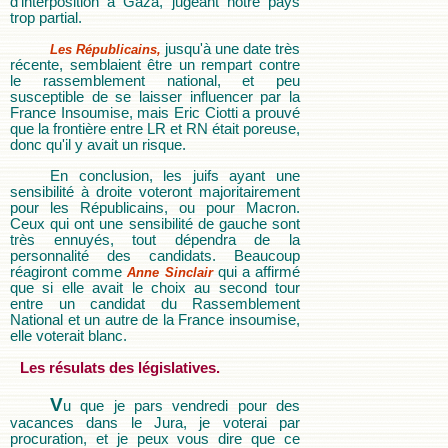
d'interposition à Gaza, jugeant notre pays
trop partial.
jusqu'à une date très
Les Républicains,
récente, semblaient être un rempart contre
le rassemblement national, et peu
susceptible de se laisser influencer par la
France Insoumise, mais Eric Ciotti a prouvé
que la frontière entre LR et RN était poreuse,
donc qu'il y avait un risque.
En conclusion, les juifs ayant une
sensibilité à droite voteront majoritairement
pour les Républicains, ou pour Macron.
Ceux qui ont une sensibilité de gauche sont
très ennuyés, tout dépendra de la
personnalité des candidats. Beaucoup
réagiront comme
qui a affirmé
Anne Sinclair
que si elle avait le choix au second tour
entre un candidat du Rassemblement
National et un autre de la France insoumise,
elle voterait blanc.
Les résulats des législatives.
V
u que je pars vendredi pour des
vacances dans le Jura, je voterai par
procuration, et je peux vous dire que ce