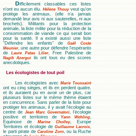
D
ifficilement classables ces listes
n'ont eu aucun élu.
veut qu'on
Hélène Thouy
protège les animaux, (elle n'a jamais
demandé leur avis ni aux sauterelles, ni aux
brochets). Militants pour la protection
animale, la liste milite pour la réduction de la
consommation de viande ce qui serait bon
pour la santé. Il a existé aussi une liste
"Défendre les enfants" de
Gaël Coste
, une autre pour défendre l'espéranto
Meunier
de
, Free Palestine de
Laure Patas Lilier
ils ont tous eu des scores
Nagib Azergui
anecdotiques.
Les écologistes de tout poil
Les écologistes avec
Marie Toussaint
ont eu cinq sièges, et ils en perdent quatre.
et ils auraient pu en avoir un de plus, car
plusieurs listes sur le même thème étaient
en concurrence. Sans parler de la liste pour
protéger les animaux, il y avait l'écologie au
centre de
, l'écologie
Jean Marc Governatori
positive et territoires de
,
Yann Wehling
Equinoxe de
, Europe
Marine Cholley
Territoires et écologie de
,
Guillaume Lacroix
le parti pirate de
, ou la Ruche
Caroline Zorn