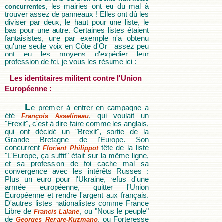
, les mairies ont eu du mal à
concurrentes
trouver assez de panneaux ! Elles ont dû les
diviser par deux, le haut pour une liste, le
bas pour une autre. Certaines listes étaient
fantaisistes, une par exemple n'a obtenu
qu'une seule voix en Côte d'Or ! assez peu
ont eu les moyens d'expédier leur
profession de foi, je vous les résume ici :
Les identitaires militent contre l'Union
Européenne :
L
e premier à entrer en campagne a
été
, qui voulait un
François Asselineau
"Frexit", c'est à dire faire comme les anglais,
qui ont décidé un "Brexit", sortie de la
Grande Bretagne de l'Europe. Son
concurrent
tête de la liste
Florient Philippot
"L'Europe, ça suffit" était sur la même ligne,
et sa profession de foi cache mal sa
convergence avec les intérêts Russes :
Plus un euro pour l'Ukraine, refus d'une
armée européenne, quitter l'Union
Européenne et rendre l'argent aux français.
D'autres listes nationalistes comme France
Libre de
, ou "Nous le peuple"
Francis Lalane
de
, ou Forteresse
Georges Renare-Kuzmano