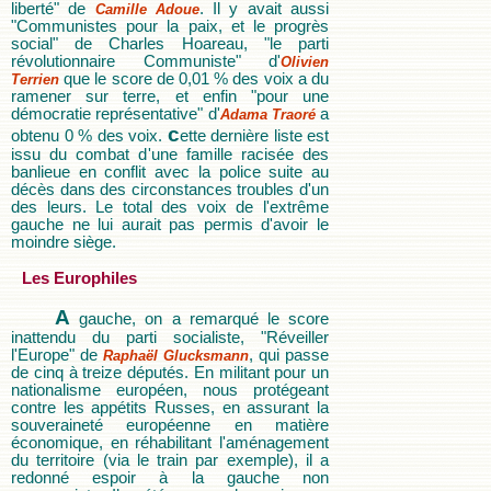
liberté" de
. Il y avait aussi
Camille Adoue
"Communistes pour la paix, et le progrès
social" de Charles Hoareau, "le parti
révolutionnaire Communiste" d'
Olivien
que le score de 0,01 % des voix a du
Terrien
ramener sur terre, et enfin "pour une
démocratie représentative" d'
a
Adama Traoré
c
obtenu 0 % des voix.
ette dernière liste est
issu du combat d'une famille racisée des
banlieue en conflit avec la police suite au
décès dans des circonstances troubles d'un
des leurs. Le total des voix de l'extrême
gauche ne lui aurait pas permis d'avoir le
moindre siège.
Les Europhiles
A
gauche, on a remarqué le score
inattendu du parti socialiste, "Réveiller
l'Europe" de
, qui passe
Raphaël Glucksmann
de cinq à treize députés. En militant pour un
nationalisme européen, nous protégeant
contre les appétits Russes, en assurant la
souveraineté européenne en matière
économique, en réhabilitant l'aménagement
du territoire (via le train par exemple), il a
redonné espoir à la gauche non