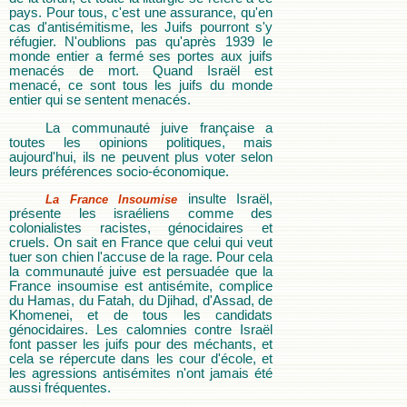
pays. Pour tous, c'est une assurance, qu'en
cas d'antisémitisme, les Juifs pourront s'y
réfugier. N'oublions pas qu'après 1939 le
monde entier a fermé ses portes aux juifs
menacés de mort. Quand Israël est
menacé, ce sont tous les juifs du monde
entier qui se sentent menacés.
La communauté juive française a
toutes les opinions politiques, mais
aujourd'hui, ils ne peuvent plus voter selon
leurs préférences socio-économique.
insulte Israël,
La France Insoumise
présente les israéliens comme des
colonialistes racistes, génocidaires et
cruels. On sait en France que celui qui veut
tuer son chien l'accuse de la rage. Pour cela
la communauté juive est persuadée que la
France insoumise est antisémite, complice
du Hamas, du Fatah, du Djihad, d'Assad, de
Khomenei, et de tous les candidats
génocidaires. Les calomnies contre Israël
font passer les juifs pour des méchants, et
cela se répercute dans les cour d'école, et
les agressions antisémites n'ont jamais été
aussi fréquentes.