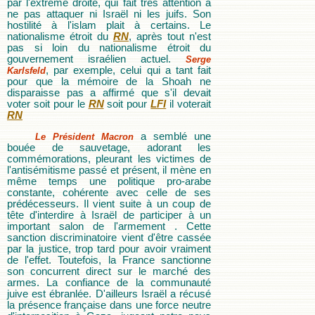
par l'extrême droite, qui fait très attention à
ne pas attaquer ni Israël ni les juifs. Son
hostilité à l'islam plait à certains. Le
nationalisme étroit du
RN
, après tout n'est
pas si loin du nationalisme étroit du
gouvernement israélien actuel.
Serge
, par exemple, celui qui a tant fait
Karlsfeld
pour que la mémoire de la Shoah ne
disparaisse pas a affirmé que s'il devait
voter soit pour le
RN
soit pour
LFI
il voterait
RN
a semblé une
Le Président Macron
bouée de sauvetage, adorant les
commémorations, pleurant les victimes de
l'antisémitisme passé et présent, il mène en
même temps une politique pro-arabe
constante, cohérente avec celle de ses
prédécesseurs. Il vient suite à un coup de
tête d'interdire à Israël de participer à un
important salon de l'armement . Cette
sanction discriminatoire vient d'être cassée
par la justice, trop tard pour avoir vraiment
de l'effet. Toutefois, la France sanctionne
son concurrent direct sur le marché des
armes. La confiance de la communauté
juive est ébranlée. D'ailleurs Israël a récusé
la présence française dans une force neutre