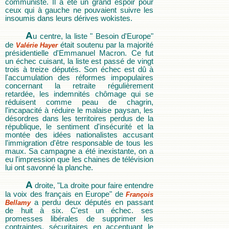
communiste. Il a été un grand espoir pour
ceux qui à gauche ne pouvaient suivre les
insoumis dans leurs dérives wokistes.
A
u centre, la liste " Besoin d'Europe"
de
était soutenu par la majorité
Valérie Hayer
présidentielle d'Emmanuel Macron. Ce fut
un échec cuisant, la liste est passé de vingt
trois à treize députés. Son échec est dû à
l'accumulation des réformes impopulaires
concernant la retraite régulièrement
retardée, les indemnités chômage qui se
réduisent comme peau de chagrin,
l'incapacité à réduire le malaise paysan, les
désordres dans les territoires perdus de la
république, le sentiment d'insécurité et la
montée des idées nationalistes accusant
l'immigration d'être responsable de tous les
maux. Sa campagne a été inexistante, on a
eu l'impression que les chaines de télévision
lui ont savonné la planche.
A
droite, "La droite pour faire entendre
la voix des français en Europe" de
François
a perdu deux députés en passant
Bellamy
de huit à six. C'est un échec. ses
promesses libérales de supprimer les
contraintes, sécuritaires en accentuant le