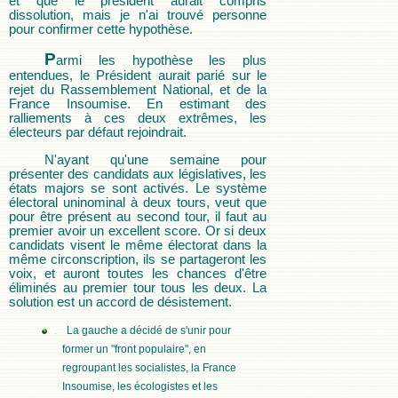
et que le président aurait compris
dissolution, mais je n'ai trouvé personne
pour confirmer cette hypothèse.
P
armi les hypothèse les plus
entendues, le Président aurait parié sur le
rejet du Rassemblement National, et de la
France Insoumise. En estimant des
ralliements à ces deux extrêmes, les
électeurs par défaut rejoindrait.
N'ayant qu'une semaine pour
présenter des candidats aux législatives, les
états majors se sont activés. Le système
électoral uninominal à deux tours, veut que
pour être présent au second tour, il faut au
premier avoir un excellent score. Or si deux
candidats visent le même électorat dans la
même circonscription, ils se partageront les
voix, et auront toutes les chances d'être
éliminés au premier tour tous les deux. La
solution est un accord de désistement.
La gauche a décidé de s'unir pour
former un "front populaire", en
regroupant les socialistes, la France
Insoumise, les écologistes et les