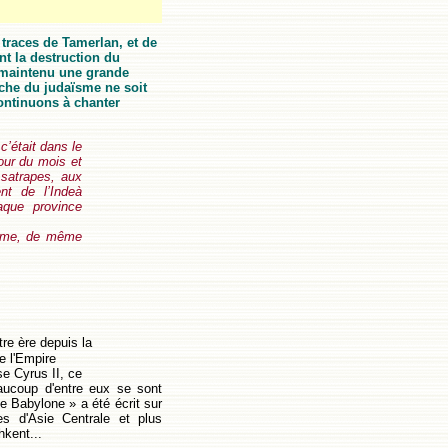
traces de Tamerlan, et de
nt la destruction du
t maintenu une grande
che du judaïsme ne soit
ontinuons à chanter
c’était dans le
jour du mois et
 satrapes, aux
nt de l’Indeà
aque province
iome, de même
tre ère depuis la
e l'Empire
se Cyrus II, ce
aucoup d'entre eux se sont
de Babylone » a été écrit sur
es d'Asie Centrale et plus
kent...