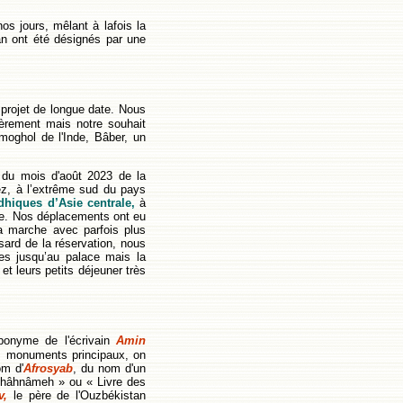
nos jours, mêlant à lafois la
an ont été désignés par une
projet de longue date. Nous
ièrement mais notre souhait
 moghol de l'Inde, Bâber, un
 du mois d'août 2023 de la
z, à l’extrême sud du pays
dhiques d’Asie centrale,
à
ne. Nos déplacements ont eu
la marche avec parfois plus
sard de la réservation, nous
es jusqu’au palace mais la
et leurs petits déjeuner très
onyme de l'écrivain
Amin
les monuments principaux, on
om d'
Afrosyab
, du nom d'un
Shâhnâmeh » ou « Livre des
v,
le père de l'Ouzbékistan