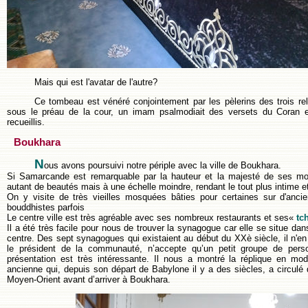
Mais qui est l'avatar de l'autre?
Ce tombeau est vénéré conjointement par les pèlerins des trois reli
sous le préau de la cour, un imam psalmodiait des versets du Coran e
recueillis.
Boukhara
N
ous avons poursuivi notre périple avec la ville de Boukhara.
Si Samarcande est remarquable par la hauteur et la majesté de ses mo
autant de beautés mais à une échelle moindre, rendant le tout plus intime et
On y visite de très vieilles mosquées bâties pour certaines sur d'anci
bouddhistes parfois
Le centre ville est très agréable avec ses nombreux restaurants et ses«
tc
Il a été très facile pour nous de trouver la synagogue car elle se situe dan
centre. Des sept synagogues qui existaient au début du XXè siècle, il n'en
le président de la communauté, n’accepte qu’un petit groupe de pers
présentation est très intéressante. Il nous a montré la réplique en mod
ancienne qui, depuis son départ de Babylone il y a des siècles, a circulé
Moyen-Orient avant d’arriver à Boukhara.