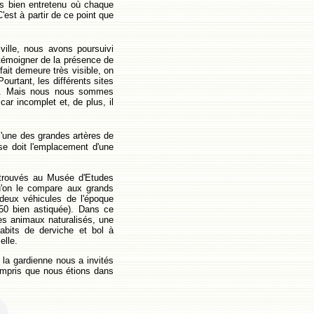
rès bien entretenu où chaque
'est à partir de ce point que
ville, nous avons poursuivi
 témoigner de la présence de
ait demeure très visible, on
ourtant, les différents sites
les. Mais nous nous sommes
ar incomplet et, de plus, il
'une des grandes artères de
se doit l'emplacement d'une
etrouvés au Musée d'Etudes
qu'on le compare aux grands
deux véhicules de l'époque
 50 bien astiquée). Dans ce
es animaux naturalisés, une
habits de derviche et bol à
elle.
e la gardienne nous a invités
ompris que nous étions dans