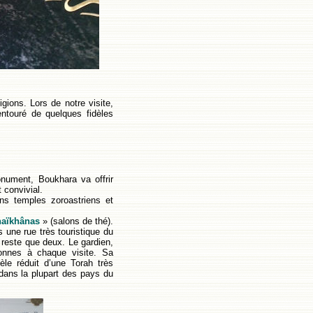
gions. Lors de notre visite,
ntouré de quelques fidèles
nument, Boukhara va offrir
 convivial.
ens temples zoroastriens et
haïkhânas
» (salons de thé).
s une rue très touristique du
 reste que deux. Le gardien,
onnes à chaque visite. Sa
èle réduit d’une Torah très
 dans la plupart des pays du