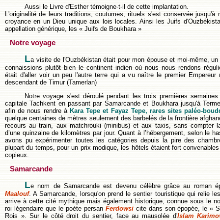
Aussi le Livre d'Esther témoigne-t-il de cette implantation.
L'originalité de leurs traditions, coutumes, rituels s'est conservée jusqu'à 
croyance en un Dieu unique aux lois locales. Ainsi les Juifs d'Ouzbékist
appellation générique, les « Juifs de Boukhara »
Notre voyage
L
a visite de l'Ouzbékistan était pour mon épouse et moi-même, un 
connaissions plutôt bien le continent indien où nous nous rendons régul
était d'aller voir un peu l'autre terre qui a vu naître le premier Empereur
descendant de Timur (Tamerlan)
Notre voyage s'est déroulé pendant les trois premières semaines
capitale Tachkent en passant par Samarcande et Boukhara jusqu'à Terme
afin de nous rendre à
Kara Tepe et Fayaz Tepe, rares sites paléo-boud
quelque centaines de mètres seulement des barbelés de la frontière afgha
recours au train, aux matchrouki (minibus) et aux taxis, sans compter 
d’une quinzaine de kilomètres par jour. Quant à l’hébergement, selon le ha
avons pu expérimenter toutes les catégories depuis la pire des chambr
plupart du temps, pour un prix modique, les hôtels étaient fort convenables 
copieux.
Samarcande
L
e nom de Samarcande est devenu célèbre grâce au roman ép
Maalouf
. A Samarcande, lorsqu'on prend le sentier touristique qui relie 
arrive à cette cité mythique mais également historique, connue sous le n
roi légendaire que le poète persan
Ferdowsi
cite dans son épopée, le « 
Rois ». Sur le côté droit du sentier, face au mausolée d'
Islam Karimo