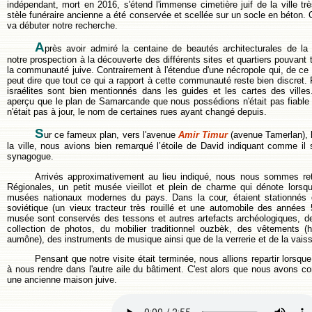
indépendant, mort en 2016, s'étend l'immense cimetière juif de la ville t
stèle funéraire ancienne a été conservée et scellée sur un socle en béton. C
va débuter notre recherche.
A
près avoir admiré la centaine de beautés architecturales de la 
notre prospection à la découverte des différents sites et quartiers pouvant
la communauté juive. Contrairement à l'étendue d'une nécropole qui, de ce f
peut dire que tout ce qui a rapport à cette communauté reste bien discret. P
israélites sont bien mentionnés dans les guides et les cartes des vil
aperçu que le plan de Samarcande que nous possédions n'était pas fiable c
n'était pas à jour, le nom de certaines rues ayant changé depuis.
S
ur ce fameux plan, vers l'avenue
Amir Timur
(avenue Tamerlan), l
la ville, nous avions bien remarqué l’étoile de David indiquant comme il 
synagogue.
Arrivés approximativement au lieu indiqué, nous nous sommes r
Régionales, un petit musée vieillot et plein de charme qui dénote lors
musées nationaux modernes du pays. Dans la cour, étaient stationnés 
soviétique (un vieux tracteur très rouillé et une automobile des années
musée sont conservés des tessons et autres artefacts archéologiques, d
collection de photos, du mobilier traditionnel ouzbèk, des vêtements (
aumône), des instruments de musique ainsi que de la verrerie et de la vaiss
Pensant que notre visite était terminée, nous allions repartir lorsqu
à nous rendre dans l'autre aile du bâtiment. C'est alors que nous avons c
une ancienne maison juive.