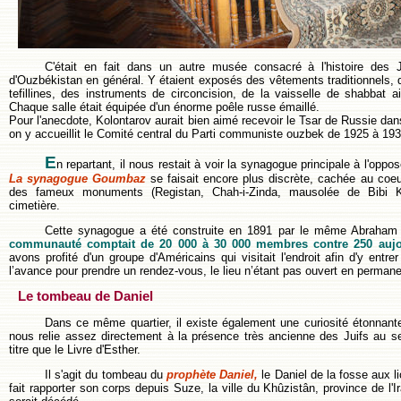
C'était en fait dans un autre musée consacré à l'histoire des
d'Ouzbékistan en général. Y étaient exposés des vêtements traditionnels, 
tefillines, des instruments de circoncision, de la vaisselle de shabbat a
Chaque salle était équipée d'un énorme poêle russe émaillé.
Pour l'anecdote, Kolontarov aurait bien aimé recevoir le Tsar de Russie da
on y accueillit le Comité central du Parti communiste ouzbek de 1925 à 193
E
n repartant, il nous restait à voir la synagogue principale à l'op
La synagogue Goumbaz
se faisait encore plus discrète, cachée au coeur 
des fameux monuments (Registan, Chah-i-Zinda, mausolée de Bibi 
cimetière.
Cette synagogue a été construite en 1891 par le même Abraham 
communauté comptait de 20 000 à 30 000 membres contre 250 aujo
avons profité d'un groupe d'Américains qui visitait l'endroit afin d'y entrer 
l’avance pour prendre un rendez-vous, le lieu n’étant pas ouvert en perman
Le tombeau de Daniel
Dans ce même quartier, il existe également une curiosité étonnante 
nous relie assez directement à la présence très ancienne des Juifs au 
titre que le Livre d'Esther.
Il s'agit du tombeau du
prophète Daniel,
le Daniel de la fosse aux l
fait rapporter son corps depuis Suze, la ville du Khûzistân, province de l'