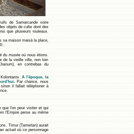
 Juifs de Samarcande voire
des objets de culte dont des
insi que plusieurs rouleaux.
ns sa maison maisà la place,
0...
posé du musée où nous étions.
de la vieille ville, non loin
Khanum), en contrebas du
Kolontarov.
A l'époque, la
urd'hui.
Par chance, nous
sinon il fallait téléphoner à
ence.
que l'on peut visiter et qui
sein l'Empire perse au même
ions. Timur (Tamerlan) aurait
Iran actuel où ce personnage