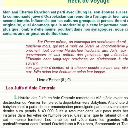
Récit de voyage
Mon ami Charles Ranchon est parti avec Chung la, son épouse sur les 
la communauté juive d'Ouzbékistan qui remonte à l'antiquité, bien ava
second temple. Influencée par les cultures grecques et perses, ils on
originalité, quel dommage que la modernité que cette importante bran
plus que l'ombre d'elle même, pourtant dans nos synagogues, nous c
certains airs originaires de Boukhara !
Sur l’heure même, on convoqua les secrétaires du roi, 
troisième mois, qui est le mois de Sivan, le vingt-troisième 
onécrivit, tout comme Mardochée l’ordonna, aux Juifs, aux
gouverneurs et aux préfets des provinces qui s’étendaie
l’Ethiopie cent vingt-sept provinces en s’adressant à ch
suivant
son système d’écriture et à chaque peuple suivant son id
aux Juifs selon leur écriture et selon leur langue.
Livre d'Esther (8 ; 9)
Les Juifs d'Asie Centrale
L
'histoire des Juifs en Asie Centrale remonte au VIè siècle avant no
destruction du Premier Temple et la déportation vers Babylone. A la chute d
babylonien et à partir de leur émancipation promulguée par le souverain per
dernier aura permis à 40 000 Juifs à retourner dans leur pays mais be
installés dans les villes de l'Empire perse. C'est ainsi que le Talmud dit « 
cet immense territoire. Les Israélites ont vécu dans les grandes vill
particulièrement dans l'actuel Ouzbékistan à Boukhara, Samarcande et Tach