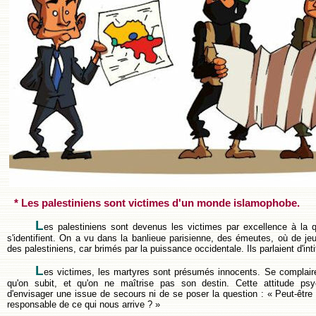
*
Les palestiniens sont victimes d'un monde islamophobe.
L
es palestiniens sont devenus les victimes par excellence à la
s'identifient. On a vu dans la banlieue parisienne, des émeutes, où de jeu
des palestiniens, car brimés par la puissance occidentale. Ils parlaient d'inti
L
es victimes, les martyres sont présumés innocents. Se complaire
qu'on subit, et qu'on ne maîtrise pas son destin. Cette attitude ps
d'envisager une issue de secours ni de se poser la question : « Peut-êtr
responsable de ce qui nous arrive ? »