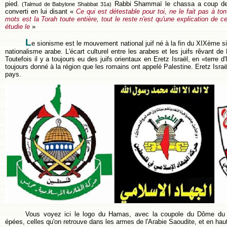
pied.
Rabbi Shammaï le chassa a coup de r
(Talmud de Babylone Shabbat 31a)
converti en lui disant «
Ce qui est détestable pour toi, ne le fait pas à to
mots est la Torah toute entière, tout le reste n'est qu'une explication de c
étudie le
»
L
e sionisme est le mouvement national juif né à la fin du XIXème 
nationalisme arabe. L'écart culturel entre les arabes et les juifs rêvant d
Toutefois il y a toujours eu des juifs orientaux en Eretz Israël, en «terre d
toujours donné à la région que les romains ont appelé Palestine. Eretz Isra
pays.
Vous voyez ici le logo du Hamas, avec la coupole du Dôme du
épées, celles qu'on retrouve dans les armes de l'Arabie Saoudite, et en haut