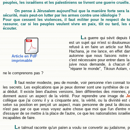
peuples, les israéliens et les palestiniens se livrent une guerre cruelle.
On pense à Jérusalem aujourd'hui que la manière forte sera la 
sécurité, mais peut-on lutter par les armes contre une idéologie ?
Pour que cessent les violences, il faut militer pour le respect de 
rassurer, car si les peuples veulent vivre en paix, tôt ou tard, les d
écouter.
L
a guerre qui sévit depuis
est un sujet qui m'est si douloureu
refusé à en faire un article sur Mi
Hachana, je me lance, en effet dans 
automne que nous faisons notre 
Article en PdF
c'est nécessaire pour entrer dans la
imprimable
juive nous demande, à chacun d'e
"réparer le monde", Tikoun Aolam, 
ne le comprenons pas ?
I
l faut rester modeste, peu de monde, voir personne n'en connait t
les secrets. Les explications que je peux donner sont une synthèse de ce qu
ai déduit. Il existe bien d'autres versions, bien différentes des miennes, p
donnent aussi un aspect de la vérité. Pour reprendre une image de
Je
collègue que j'ai connu il y a cinquante ans, la vérité, ou la divinité e
selon sa position en perçoit un aspect, mais personne de peut la découvr
n'est pas par ce que vous voyez autre chose que moi que l'un d'entre nou
d'essayer de se mettre à la place de l'autre, ce que les nationalistes israéli
incapables de faire.
L
e talmud raconte qu'un païen a voulu se convertir au judaïsme, pe