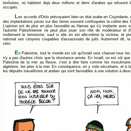
territoires, où habitent dejà deux millions et demi d'arabes qui refusent
occupés.
L
es accords d'Oslo prévoyaient bien un état arabe en Cisjordanie, m
des implantations juives sur des terres souvent confisquées la colère des ha
L'opinion est de plus en plus favorable au Hamas qui s'y implante avec 
l'autorité Palestinienne ne peut plus jouer son rôle de modérateur et d'a
mollement le terrorisme, sauf si elle en est elle-même la victime, et 
national ses citoyens coupables d'assassinats de juifs. Autrement dit, la
zéro.
E
n Palestine, tout le monde est sûr qu'Israël veut chasser tous les
n'y a pas d'autres choix que la résistance armée. En Israël, on est sûr que 
Palestine de la mer au fleuve, c'est à dire faire comme les musulmans 
algériens, les jeter à la mer. En conséquence, on y vote sécuritaire, et à l
les députés travaillistes et arabes qui sont favorables à une solution à deux