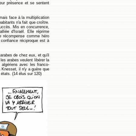
 leur présence et se sentent
ais face à la multiplication
bitants n'a fait que croître.
succès. Mis en concurrence,
lliée d'Israël. Elle réprime
pire récompense comme héro
 confiance réciproque est à
 arabes de chez eux, et qu'il
les arabes veulent libérer la
algériens avec les franco-
a Knesset, il n'y a guère que
 états. (14 élus sur 120)