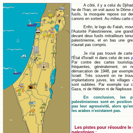
A côté, il y a celui du Djiha
he de l'Iran, on voit aussi le Dôme
fusils, la mosquée repose sur d
canons en sortent. Au milieu carte 
Enfin, le logo du Fatah, mou
l'Autorité Palestinienne, une gran
devant deux fusils mitrailleurs ten
palestinienne, et en bas une gr
n'aurait pas compris.
Je n'ai pas trouvé de carte
l'État d'Israël ni dans celui de ses
p
Par contre des cartes touristi
fréquentes, généralement, on 
démarcation de 1948, par exempl
Israël. Très souvent on ne trou
implantations juives, les villages 
sont oubliées. Par exemple sur ce
Gaza, ni de Hébron ni de Naplouse.
En conclusion, les pri
palestiniennes sont en position
pas leur agressivité, alors qu'e
les arabes n'existaient pas.
Les pistes pour résoudre le c
palestinien :