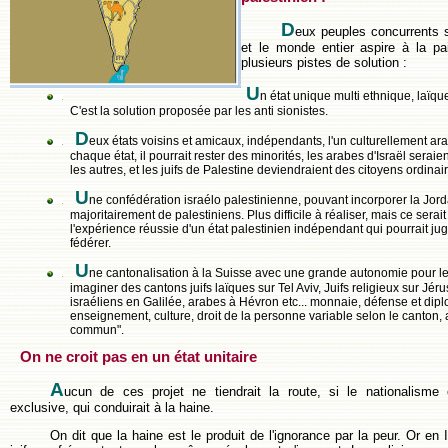
D
eux peuples concurrents 
et le monde entier aspire à la pai
plusieurs pistes de solution :
U
n état unique multi ethnique, laïqu
C'est la solution proposée par les anti sionistes.
D
eux états voisins et amicaux, indépendants, l'un culturellement arab
chaque état, il pourrait rester des minorités, les arabes d'Israël sera
les autres, et les juifs de Palestine deviendraient des citoyens ordinair
U
ne confédération israélo palestinienne, pouvant incorporer la Jor
majoritairement de palestiniens. Plus difficile à réaliser, mais ce serai
l'expérience réussie d'un état palestinien indépendant qui pourrait ju
fédérer.
U
ne cantonalisation à la Suisse avec une grande autonomie pour le
imaginer des cantons juifs laïques sur Tel Aviv, Juifs religieux sur Jé
israéliens en Galilée, arabes à Hévron etc... monnaie, défense et di
enseignement, culture, droit de la personne variable selon le canton
commun".
On ne croit pas en un état unitaire
A
ucun de ces projet ne tiendrait la route, si le nationalisme 
exclusive, qui conduirait à la haine.
On dit que la haine est le produit de l'ignorance par la peur. Or en 