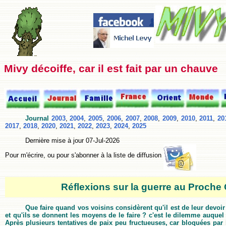
Mivy décoiffe, car il est fait par un chauve
Journal
2003
,
2004
,
2005
,
2006
,
2007
,
2008
,
2009
,
2010
,
2011
,
20
2017
,
2018
,
2020
,
2021
,
2022
,
2023
,
2024
,
2025
Dernière mise à jour
07-Jul-2026
Pour m'écrire, ou pour s'abonner à la liste de diffusion
Réflexions sur la guerre au Proche 
Que faire quand vos voisins considèrent qu'il est de leur devoi
et qu'ils se donnent les moyens de le faire ? c'est le dilemme auquel 
Après plusieurs tentatives de paix peu fructueuses, car bloquées par 