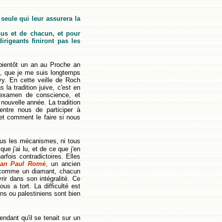
seule qui leur assurera la
tous et de chacun, et pour
irigeants finiront pas les
 bientôt un an au Proche an
x, que je me suis longtemps
vy. En cette veille de Roch
la tradition juive, c'est en
examen de conscience, et
 nouvelle année. La tradition
ntre nous de participer à
et comment le faire si nous
ous les mécanismes, ni tous
e j'ai lu, et de ce que j'en
arfois contradictoires. Elles
an Paul Romé
, un ancien
st comme un diamant, chacun
ir dans son intégralité. Ce
s a tort. La difficulté est
ens ou palestiniens sont bien
ndant qu'il se tenait sur un