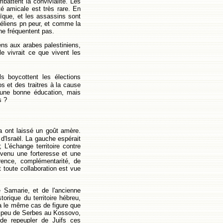
battent la convivialité. Les
é amicale est très rare. En
ïque, et les assassins sont
aéliens pn peur, et comme la
 ne fréquentent pas.
iens aux arabes palestiniens,
lle vivrait ce que vivent les
s boycottent les élections
s et des traitres à la cause
 une bonne éducation, mais
s ?
a ont laissé un goût amère.
 d'Israël. La gauche espérait
; L'échange territoire contre
evenu une forteresse et une
rrence, complémentarité, de
t toute collaboration est vue
e Samarie, et de l'ancienne
orique du territoire hébreu,
 a le même cas de figure que
 a peu de Serbes au Kossovo,
 de repeupler de Juifs ces