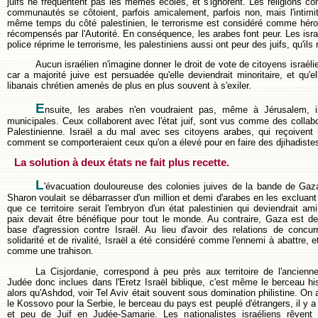
juifs ne fréquentent pas les mêmes écoles, et s'ignorent. Les religions com
communautés se côtoient, parfois amicalement, parfois non, mais l'intimit
même temps du côté palestinien, le terrorisme est considéré comme héro
récompensés par l'Autorité. En conséquence, les arabes font peur. Les isr
police réprime le terrorisme, les palestiniens aussi ont peur des juifs, qu'ils
Aucun israélien n'imagine donner le droit de vote de citoyens israél
car a majorité juive est persuadée qu'elle deviendrait minoritaire, et qu'e
libanais chrétien amenés de plus en plus souvent à s'exiler.
E
nsuite, les arabes n'en voudraient pas, même à Jérusalem, il
municipales. Ceux collaborent avec l'état juif, sont vus comme des collabo
Palestinienne. Israël a du mal avec ses citoyens arabes, qui reçoivent
comment se comporteraient ceux qu'on a élevé pour en faire des djihadiste
La solution à deux états ne fait plus recette.
L
'évacuation douloureuse des colonies juives de la bande de Gaz
Sharon voulait se débarrasser d'un million et demi d'arabes en les excluant
que ce territoire serait l'embryon d'un état palestinien qui deviendrait ami
paix devait être bénéfique pour tout le monde. Au contraire, Gaza est d
base d'agression contre Israël. Au lieu d'avoir des relations de concu
solidarité et de rivalité, Israël a été considéré comme l'ennemi à abattre, e
comme une trahison.
La Cisjordanie, correspond à peu près aux territoire de l'ancienn
Judée donc inclues dans l'Eretz Israël biblique, c'est même le berceau hist
alors qu'Ashdod, voir Tel Aviv était souvent sous domination philistine. On
le Kossovo pour la Serbie, le berceau du pays est peuplé d'étrangers, il y
et peu de Juif en Judée-Samarie. Les nationalistes israéliens rêvent