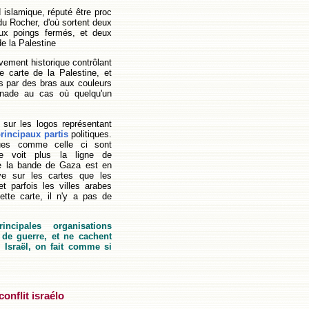
d islamique, réputé être proc
 du Rocher, d'où sortent deux
eux poings fermés, et deux
de la Palestine
vement historique contrôlant
de carte de la Palestine, et
us par des bras aux couleurs
enade au cas où quelqu'un
 sur les logos représentant
rincipaux partis
politiques.
ques comme celle ci sont
ne voit plus la ligne de
e la bande de Gaza est en
ve sur les cartes que les
et parfois les villes arabes
tte carte, il n'y a pas de
ncipales organisations
 de guerre, et ne cachent
n Israël, on fait comme si
onflit israélo