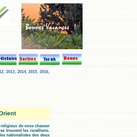
12
,
2013
,
2014
,
2015
,
2016
,
Orient
r religieux de vous chasser
se trouvent les israéliens.
les nationalistes des deux