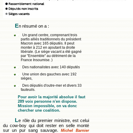
E
n résumé on a :
Un grand centre, comprenant trois
partis alliés traditionnels du président
Macron avec 165 députés. Il peut
monter à 212 en ajoutant la droite
libérale. (Le siège vacant a été gagné
par "Ensemble" au détriment de la
France Insoumise. )
Des nationalistes avec 140 députés
Une union des gauches avec 192
sièges,
Des députés d'outre-mer et divers 33
fauteuils.
Pour avoir la majorité absolue il faut
289 voix personne n'en dispose.
Mission impossible, on va donc
chercher une coalition.
L
e rôle du premier ministre, est celui
du cow-boy qui doit rester en selle monté
sur un pur sang sauvage.
Michel Barnier