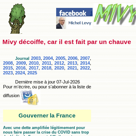
Mivy décoiffe, car il est fait par un chauve
2003
,
2004
,
2005
,
2006
,
2007
,
Journal
2008
,
2009
,
2010
,
2011
,
2012
,
2013
,
2014
,
2015
,
2016
,
2017
,
2018
,
2020
,
2021
,
2022
,
2023
,
2024
,
2025
Dernière mise à jour
07-Jul-2026
Pour m'écrire, ou pour s'abonner à la liste de
diffusion
Gouverner la France
Avec une dette amplifiée légitimement pour
nous faire passer la crise du COVID sans trop