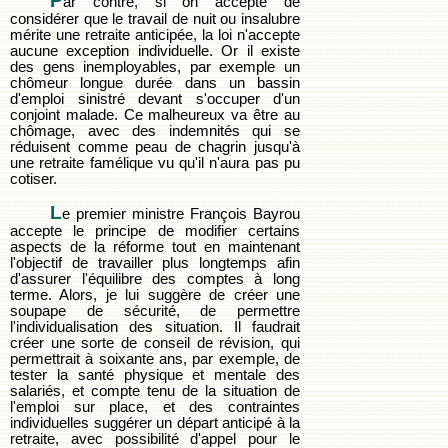
P
ar contre, si on accepte de
considérer que le travail de nuit ou insalubre
mérite une retraite anticipée, la loi n'accepte
aucune exception individuelle. Or il existe
des gens inemployables, par exemple un
chômeur longue durée dans un bassin
d'emploi sinistré devant s'occuper d'un
conjoint malade. Ce malheureux va être au
chômage, avec des indemnités qui se
réduisent comme peau de chagrin jusqu'à
une retraite famélique vu qu'il n'aura pas pu
cotiser.
L
e premier ministre François Bayrou
accepte le principe de modifier certains
aspects de la réforme tout en maintenant
l'objectif de travailler plus longtemps afin
d'assurer l'équilibre des comptes à long
terme. Alors, je lui suggère de créer une
soupape de sécurité, de permettre
l'individualisation des situation. Il faudrait
créer une sorte de conseil de révision, qui
permettrait à soixante ans, par exemple, de
tester la santé physique et mentale des
salariés, et compte tenu de la situation de
l'emploi sur place, et des contraintes
individuelles suggérer un départ anticipé à la
retraite, avec possibilité d'appel pour le