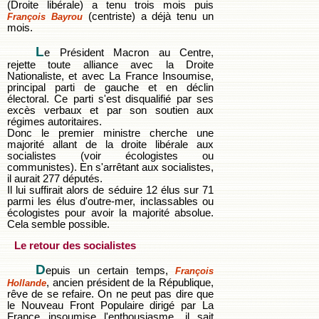
(Droite libérale) a tenu trois mois puis
(centriste) a déjà tenu un
François Bayrou
mois.
L
e Président Macron au Centre,
rejette toute alliance avec la Droite
Nationaliste, et avec La France Insoumise,
principal parti de gauche et en déclin
électoral. Ce parti s'est disqualifié par ses
excès verbaux et par son soutien aux
régimes autoritaires.
Donc le premier ministre cherche une
majorité allant de la droite libérale aux
socialistes (voir écologistes ou
communistes). En s'arrêtant aux socialistes,
il aurait 277 députés.
Il lui suffirait alors de séduire 12 élus sur 71
parmi les élus d'outre-mer, inclassables ou
écologistes pour avoir la majorité absolue.
Cela semble possible.
Le retour des socialistes
D
epuis un certain temps,
François
, ancien président de la République,
Hollande
rêve de se refaire. On ne peut pas dire que
le Nouveau Front Populaire dirigé par La
France insoumise l'enthousiasme, il sait