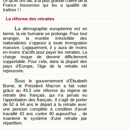
ce qu'ils ont fait, à la plus grande colère de la
France Insoumise qui les a qualifié de
traîtres ! !
La réforme des retraites
L
a démographie européenne est en
berne, la vie humaine se prolonge. Pour tout
arranger, la montée irrésistible des
nationalistes s'oppose à toute immigration
massive. Logiquement, il y aura de moins
en moins d'actifs pour payer les retraites. La
charge risque de devenir difficilement
supportable. Pour cela, dans la plupart des
pays d'Europe, l'âge de la retraite est
repoussée.
S
ous le gouvernement d'Élisabeth
Borne, le Président Macron a fait voter
grâce au 49.3 une réforme du régime de
retraite des français, qui n'a jamais eu
l'approbation des français. Il s'agit de porter
de 62 à 64 ans le départ à la retraite avec
une pension complète à condition d'avoir
travaillé 43 ans contre 40 aujourd'hui. , de
maintenir le système d'une retraite par
répartition.