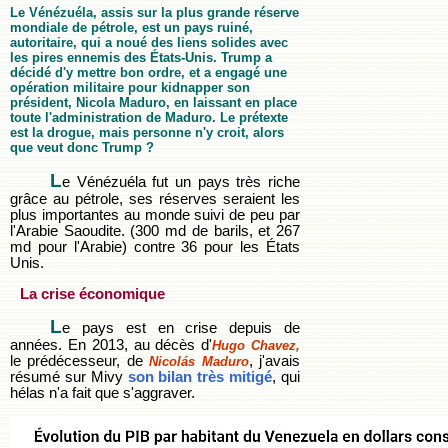
Le Vénézuéla, assis sur la plus grande réserve
mondiale de pétrole, est un pays ruiné,
autoritaire, qui a noué des liens solides avec
les pires ennemis des États-Unis. Trump a
décidé d'y mettre bon ordre, et a engagé une
opération militaire pour kidnapper son
président, Nicola Maduro, en laissant en place
toute l'administration de Maduro. Le prétexte
est la drogue, mais personne n'y croit, alors
que veut donc Trump ?
L
e Vénézuéla fut un pays très riche
grâce au pétrole, ses réserves seraient les
plus importantes au monde suivi de peu par
l'Arabie Saoudite. (300 md de barils, et 267
md pour l'Arabie) contre 36 pour les États
Unis.
La crise économique
L
e pays est en crise depuis de
années. En 2013, au décès d'
Hugo Chavez,
le prédécesseur, de
, j'avais
Nicolás Maduro
résumé sur Mivy
son bilan très mitigé
, qui
hélas n'a fait que s'aggraver.