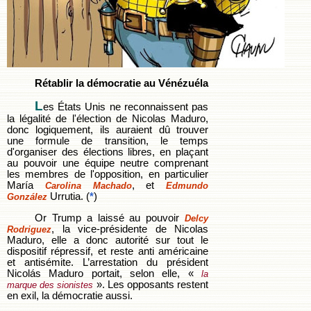
Rétablir la démocratie au Vénézuéla
L
es États Unis ne reconnaissent pas
la légalité de l'élection de Nicolas Maduro,
donc logiquement, ils auraient dû trouver
une formule de transition, le temps
d'organiser des élections libres, en plaçant
au pouvoir une équipe neutre comprenant
les membres de l'opposition, en particulier
María
, et
Carolina Machado
Edmundo
Urrutia. (
*
)
González
Or Trump a laissé au pouvoir
Delcy
, la vice-présidente de Nicolas
Rodriguez
Maduro, elle a donc autorité sur tout le
dispositif répressif, et reste anti américaine
et antisémite. L’arrestation du président
Nicolás Maduro portait, selon elle, «
la
». Les opposants restent
marque des sionistes
en exil, la démocratie aussi.