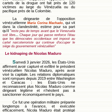
cartels de la drogue ont fait près de 120
victimes au large du Vénézuéla ou du
pacifique près de la Colombie.
La dirigeante de l'opposition
vénézuélienne
, qui vit
María Corina Machado
dans la clandestinité, estime pour sa part
qu'il "
reste peu de temps avant que le Venezuela
...
soit libre
Chaque jour qui passe renforce l'étau
que les démocrates occidentaux ont imposé au
cartel narcoterroriste qui continue d'occuper le
siège du gouvernement vénézuélien"
Le kidnaping de Nicolas Maduro
S
amedi 3 janvier 2026, les États-Unis
affirment avoir capturé et exfiltré le président
vénézuélien Nicolas Maduro, après avoir
visé la capitale. Les relations diplomatiques
sont rompues depuis 2019 entre Washington
et Caracas : les États-Unis ne
reconnaissent plus Nicolas Maduro comme
dirigeant légitime et n'hésitent pas à
sanctionner économiquement le pays.
Ce fut une opération militaire préparée
longtemps à l'avance, et exécutée
efficacement, Nicola Maduro était protégé