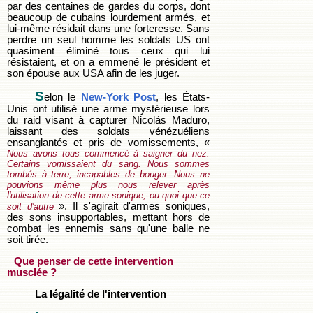
par des centaines de gardes du corps, dont
beaucoup de cubains lourdement armés, et
lui-même résidait dans une forteresse. Sans
perdre un seul homme les soldats US ont
quasiment éliminé tous ceux qui lui
résistaient, et on a emmené le président et
son épouse aux USA afin de les juger.
S
elon le
New-York Post
, les États-
Unis ont utilisé une arme mystérieuse lors
du raid visant à capturer Nicolás Maduro,
laissant des soldats vénézuéliens
ensanglantés et pris de vomissements, «
Nous avons tous commencé à saigner du nez.
Certains vomissaient du sang. Nous sommes
tombés à terre, incapables de bouger. Nous ne
pouvions même plus nous relever après
l'utilisation de cette arme sonique, ou quoi que ce
». Il s'agirait d'armes soniques,
soit d'autre
des sons insupportables, mettant hors de
combat les ennemis sans qu'une balle ne
soit tirée.
Que penser de cette intervention
musclée ?
La légalité de l'intervention