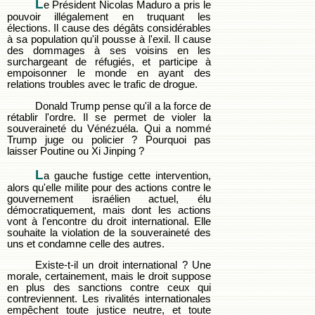
L
e Président Nicolas Maduro a pris le
pouvoir illégalement en truquant les
élections. Il cause des dégâts considérables
à sa population qu'il pousse à l'exil. Il cause
des dommages à ses voisins en les
surchargeant de réfugiés, et participe à
empoisonner le monde en ayant des
relations troubles avec le trafic de drogue.
Donald Trump pense qu'il a la force de
rétablir l'ordre. Il se permet de violer la
souveraineté du Vénézuéla. Qui a nommé
Trump juge ou policier ? Pourquoi pas
laisser Poutine ou Xi Jinping ?
L
a gauche fustige cette intervention,
alors qu'elle milite pour des actions contre le
gouvernement israélien actuel, élu
démocratiquement, mais dont les actions
vont à l'encontre du droit international. Elle
souhaite la violation de la souveraineté des
uns et condamne celle des autres.
Existe-t-il un droit international ? Une
morale, certainement, mais le droit suppose
en plus des sanctions contre ceux qui
contreviennent. Les rivalités internationales
empêchent toute justice neutre, et toute