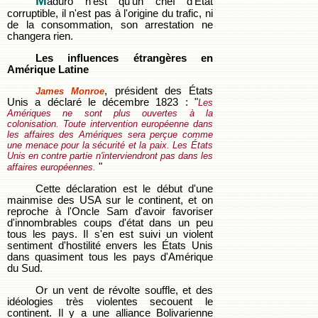
M
aduro n'est qu'un chef d'État
corruptible, il n'est pas à l'origine du trafic, ni
de la consommation, son arrestation ne
changera rien.
Les influences étrangères en
Amérique Latine
, président des États
James Monroe
Unis a déclaré le décembre 1823 : "
Les
Amériques ne sont plus ouvertes à la
colonisation. Toute intervention européenne dans
les affaires des Amériques sera perçue comme
une menace pour la sécurité et la paix. Les États
Unis en contre partie n'interviendront pas dans les
"
affaires européennes.
Cette déclaration est le début d'une
mainmise des USA sur le continent, et on
reproche à l'Oncle Sam d'avoir favoriser
d'innombrables coups d'état dans un peu
tous les pays. Il s'en est suivi un violent
sentiment d'hostilité envers les États Unis
dans quasiment tous les pays d'Amérique
du Sud.
Or un vent de révolte souffle, et des
idéologies très violentes secouent le
continent. Il y a une alliance Bolivarienne