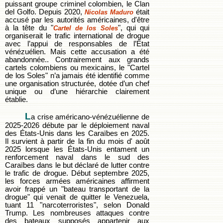
puissant groupe criminel colombien, le Clan
del Golfo. Depuis 2020,
était
Nicolas Maduro
accusé par les autorités américaines, d'être
à la tête du "
", qui qui
Cartel de los Soles
organiserait le trafic international de drogue
avec l’appui de responsables de l’État
vénézuélien. Mais cette accusation a été
abandonnée.. Contrairement aux grands
cartels colombiens ou mexicains, le "Cartel
de los Soles" n’a jamais été identifié comme
une organisation structurée, dotée d’un chef
unique ou d’une hiérarchie clairement
établie.
L
a crise américano-vénézuélienne de
2025-2026 débute par le déploiement naval
des États-Unis dans les Caraïbes en 2025.
Il survient à partir de la fin du mois d' août
2025 lorsque les États-Unis entament un
renforcement naval dans le sud des
Caraïbes dans le but déclaré de lutter contre
le trafic de drogue. Début septembre 2025,
les forces armées américaines affirment
avoir frappé un "bateau transportant de la
drogue" qui venait de quitter le Venezuela,
tuant 11 "narcoterroristes", selon Donald
Trump. Les nombreuses attaques contre
des bateaux supposés appartenir aux