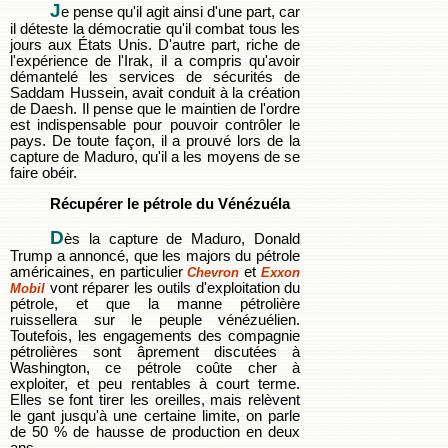
J
e pense qu'il agit ainsi d'une part, car
il déteste la démocratie qu'il combat tous les
jours aux États Unis. D'autre part, riche de
l'expérience de l'Irak, il a compris qu'avoir
démantelé les services de sécurités de
Saddam Hussein, avait conduit à la création
de Daesh. Il pense que le maintien de l'ordre
est indispensable pour pouvoir contrôler le
pays. De toute façon, il a prouvé lors de la
capture de Maduro, qu'il a les moyens de se
faire obéir.
Récupérer le pétrole du Vénézuéla
D
ès la capture de Maduro, Donald
Trump a annoncé, que les majors du pétrole
américaines, en particulier
et
Chevron
Exxon
vont réparer les outils d'exploitation du
Mobil
pétrole, et que la manne pétrolière
ruissellera sur le peuple vénézuélien.
Toutefois, les engagements des compagnie
pétrolières sont âprement discutées à
Washington, ce pétrole coûte cher à
exploiter, et peu rentables à court terme.
Elles se font tirer les oreilles, mais relèvent
le gant jusqu'à une certaine limite, on parle
de 50 % de hausse de production en deux
ans.