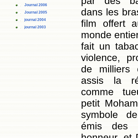
par des bal
Journal 2006
dans les bra
Journal 2005
journal 2004
film offert 
journal 2003
monde entier
fait un taba
violence, p
de milliers 
assis la ré
comme tueu
petit Moham
symbole de 
émis des 
honneur, et 