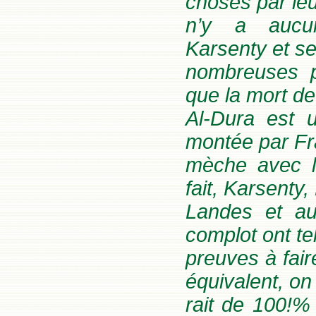
choses par leu
n’y a aucun
Karsenty et se
nombreuses p
que la mort 
Al-Dura est 
montée par Fr
mèche avec l
fait, Karsenty,
Landes et au
complot ont te
preuves à faire
équivalent, on
rait de 100!%