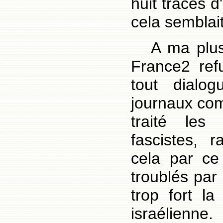
huit traces d
cela semblai
A ma plus
France2 ref
tout dialo
journaux c
traité les
fascistes, r
cela par ce
troublés par 
trop fort la
israélienne.