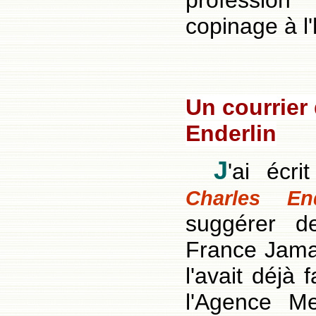
professio
copinage à l
Un courrier
Enderlin
J
'ai écr
Charles End
suggérer d
France Jama
l'avait déjà 
l'Agence M