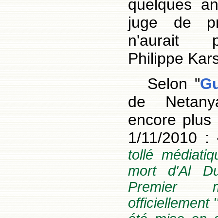
quelques an
juge de pr
n'aurait
Philippe Kars
Selon "
G
de Netanya
encore plus 
1/11/2010 :
tollé médiati
mort d'Al D
Premier mi
officiellement 