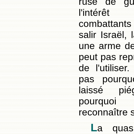
ruse de gue
l'intérê
combattants
salir Israël
une arme de
peut pas rep
de l'utilise
pas pourqu
laissé pi
pourquoi
reconnaître 
L
a quasi