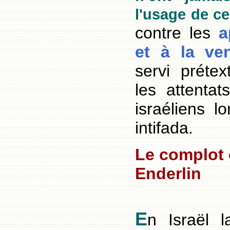
l'usage de ce
contre les
a
et à la v
servi prétex
les attentat
israéliens l
intifada.
Le complot 
Enderlin
E
n Israël 