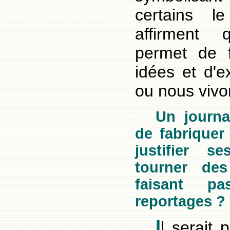
certains l
affirment
permet de f
idées et d'e
ou nous vivo
Un journal
de fabriquer
justifier s
tourner des
faisant p
reportages ?
I
l serait 