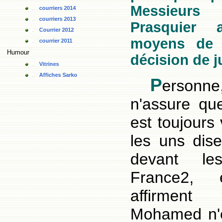
Messieur
courriers 2014
courriers 2013
Prasquier 
Courrier 2012
moyens de 
courrier 2011
Humour
décision de j
Vitrines
Affiches Sarko
P
ersonne,
n'assure que
est toujours 
les uns dise
devant l
France2, 
affirment
Mohamed n'e