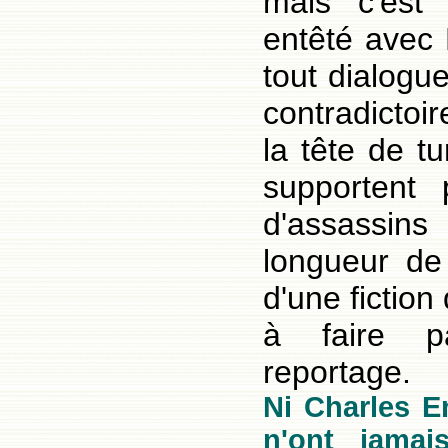
mais c'est 
entêté avec 
tout dialogu
contradictoi
la tête de t
supportent p
d'assassi
longueur de
d'une fiction
à faire p
reportage.
Ni Charles E
n'ont jamai