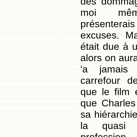
des dommage
moi mêm
présenter
excuses. Ma
était due à 
alors on aura
'a jamais
carrefour d
que le film 
que Charles 
sa hiérarchi
la quasi 