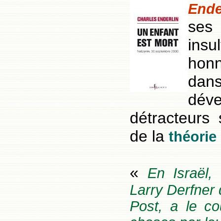
Ende
ses
insu
honne
da
dév
détracteurs
de la
théorie
«
En Israël, 
Larry Derfner
Post, a le co