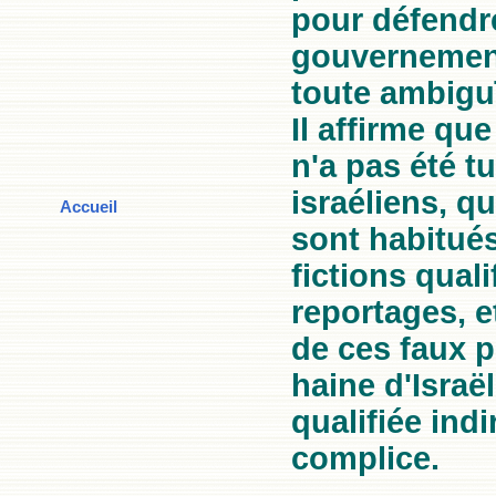
pour défendr
gouvernement
toute ambiguï
Il affirme q
n'a pas été t
israéliens, q
Accueil
sont habitués
fictions quali
reportages, e
de ces faux p
haine d'Israë
qualifiée ind
complice.