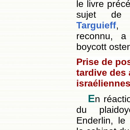
le livre pré
sujet d
Targuieff
, 
reconnu, a 
boycott osten
Prise de pos
tardive des 
israélienne
E
n réacti
du plaido
Enderlin, le