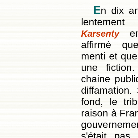
E
n dix a
lentement
en
Karsenty
affirmé qu
menti et que
une fiction
chaine publi
diffamation.
fond, le tri
raison à Fra
gouverneme
s'était pas