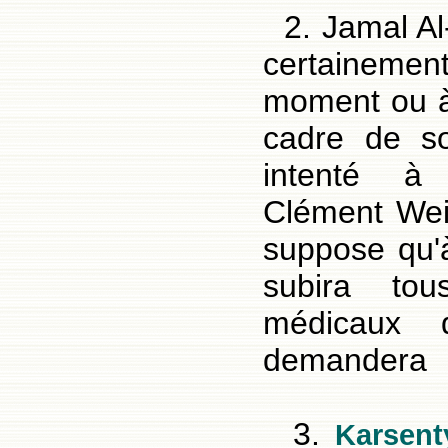
2. Jamal Al-
certainemen
moment ou à
cadre de so
intenté à 
Clément Weil
suppose qu'à
subira to
médicaux q
demandera
3.
Karsent