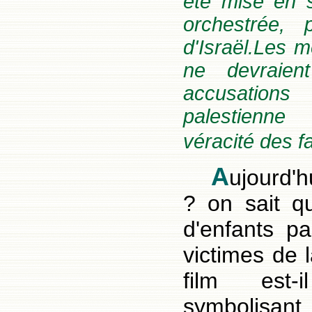
été mise en 
orchestrée, 
d'Israël.Les m
ne devraien
accusation
palestienne
véracité des fa
A
ujourd'h
? on sait q
d'enfants pa
victimes de 
film est-
symbolisan