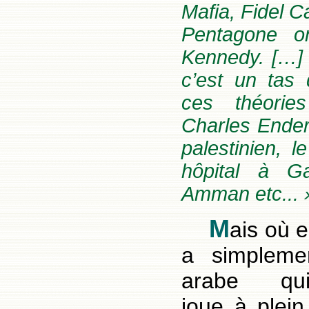
Mafia, Fidel C
Pentagone o
Kennedy. […] 
c’est un tas
ces théories
Charles Ende
palestinien, l
hôpital à G
Amman etc... »
M
ais où e
a simplemen
arabe
qu
joue à plein