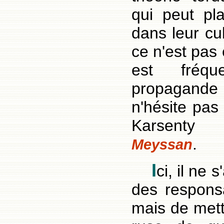
qui peut pla
dans leur cu
ce n'est pas 
est fréq
propagande 
n'hésite pas
Karsen
.
Meyssan
I
ci, il ne 
des responsa
mais de mett