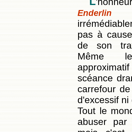
L
'hon
a
Enderlin
irrémédiabl
pas à cause
de son tra
Même le
approximatif
scéance dra
carrefour de
d'excessif n
Tout le mond
abuser par