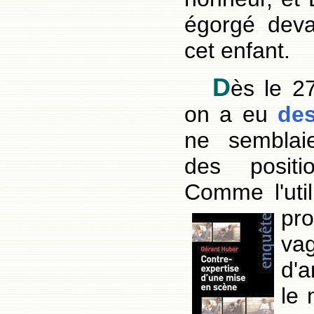
égorgé deva
cet enfant.
D
ès le 2
on a eu
de
ne semblai
des positio
Comme l'util
pr
va
d'a
le