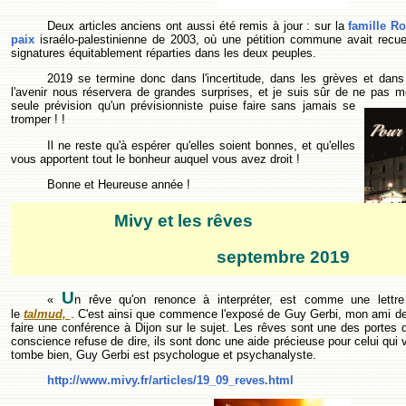
Deux articles anciens ont aussi été remis à jour : sur la
famille R
paix
israélo-palestinienne de 2003, où une pétition commune avait recueil
signatures équitablement réparties dans les deux peuples.
2019 se termine donc dans l'incertitude, dans les grèves et dans
l'avenir nous réservera de grandes surprises, et je suis sûr de ne pas me 
seule prévision qu'un
prévisionniste puise faire sans jamais se
tromper ! !
Il ne reste qu'à espérer qu'elles soient bonnes, et qu'elles
vous apportent tout le bonheur auquel vous avez droit !
Bonne et Heureuse année !
Mivy
et les rêves
septembre 2019
U
«
n rêve qu'on renonce à interpréter, est comme une lettre
le
talmud,
. C'est ainsi que commence l'exposé de Guy Gerbi, mon ami de
faire une conférence à Dijon sur le sujet. Les rêves sont une des portes d
conscience refuse de dire, ils sont donc une aide précieuse pour celui qui ve
tombe bien, Guy Gerbi est psychologue et psychanalyste.
http://www.mivy.fr/articles/19_09_reves.html