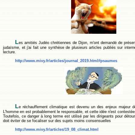
L
es amitiés Judéo chrétiennes de Dijon, m'ont demandé de prése
judaïsme, et j'ai fait une synthèse de plusieurs articles publiés sur inter
lecture.
http://www.mivy.fr/articles/journal_2019.html#psaumes
L
e réchauffement climatique est devenu un des enjeux majeur de 
L'homme en est probablement le responsable, et cette idée n'est contestée 
Toutefois, ce danger à long terme est utilisé par les dirigeants pour détourn
doit éviter de se focaliser sur des sujets moins consensuelles
http://www.mivy.fr/articles/19_08_climat.html