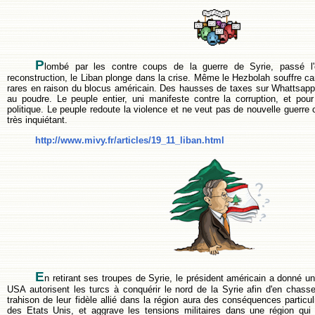
P
lombé par les contre coups de la guerre de Syrie, passé l'
reconstruction, le Liban plonge dans la crise. Même le Hezbolah souffre car
rares en raison du blocus américain. Des hausses de taxes sur Whattsapp, 
au poudre. Le peuple entier, uni manifeste contre la corruption, et po
politique. Le peuple redoute la violence et ne veut pas de nouvelle guerre 
très inquiétant.
http://www.mivy.fr/articles/19_11_liban.html
E
n retirant ses troupes de Syrie, le président américain a donné un 
USA autorisent les turcs à conquérir le nord de la Syrie afin d'en chasse
trahison de leur fidèle allié dans la région aura des conséquences particu
des Etats Unis, et aggrave les tensions militaires dans une région qui