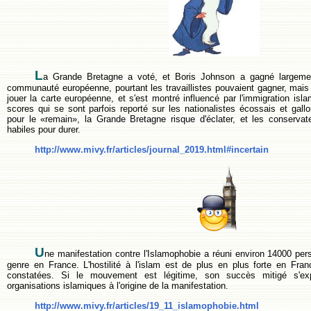
L
a Grande Bretagne a voté, et Boris Johnson a gagné largemen
communauté européenne, pourtant les travaillistes pouvaient gagner, mai
jouer la carte européenne, et s'est montré influencé par l'immigration is
scores qui se sont parfois reporté sur les nationalistes écossais et galloi
pour le «remain», la Grande Bretagne risque d'éclater, et les conservate
habiles pour durer.
http://www.mivy.fr/articles/journal_2019.html#incertain
U
ne manifestation contre l'Islamophobie a réuni environ 14000 per
genre en France. L'hostilité à l'islam est de plus en plus forte en Fra
constatées. Si le mouvement est légitime, son succès mitigé s'exp
organisations islamiques à l'origine de la manifestation.
http://www.mivy.fr/articles/19_11_islamophobie.html