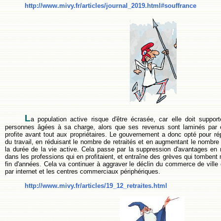
http://www.mivy.fr/articles/journal_2019.html#souffrance
L
a population active risque d'être écrasée, car elle doit suppo
personnes âgées à sa charge, alors que ses revenus sont laminés par c
profite avant tout aux propriétaires. Le gouvernement a donc opté pour ré
du travail, en réduisant le nombre de retraités et en augmentant le nombre 
la durée de la vie active. Cela passe par la suppression d'avantages en 
dans les professions qui en profitaient, et entraîne des grèves qui tombent 
fin d'années. Cela va continuer à aggraver le déclin du commerce de ville
par internet et les centres commerciaux périphériques.
http://www.mivy.fr/articles/19_12_retraites.html