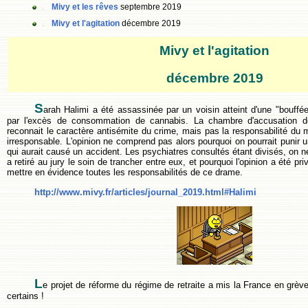
Mivy et les rêves
septembre 2019
Mivy et l'agitation
décembre 2019
Mivy et l'agitation
décembre 2019
S
arah Halimi a été assassinée par un voisin atteint d'une "bouffé
par l'excès de consommation de cannabis. La chambre d'accusation de
reconnait le caractère antisémite du crime, mais pas la responsabilité du m
irresponsable. L'opinion ne comprend pas alors pourquoi on pourrait punir 
qui aurait causé un accident. Les psychiatres consultés étant divisés, on
a retiré au jury le soin de trancher entre eux, et pourquoi l'opinion a été pr
mettre en évidence toutes les responsabilités de ce drame.
http://www.mivy.fr/articles/journal_2019.html#Halimi
L
e projet de réforme du régime de retraite a mis la France en grèv
certains !