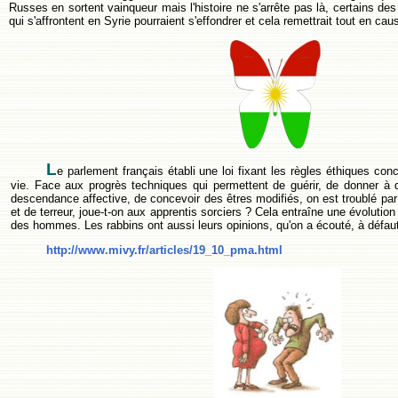
Russes en sortent vainqueur mais l'histoire ne s'arrête pas là, certains de
qui s'affrontent en Syrie pourraient s'effondrer et cela remettrait tout en cau
L
e parlement français établi une loi fixant les règles éthiques con
vie. Face aux progrès techniques qui permettent de guérir, de donner à 
descendance affective, de concevoir des êtres modifiés, on est troublé p
et de terreur, joue-t-on aux apprentis sorciers ? Cela entraîne une évoluti
des hommes. Les rabbins ont aussi leurs opinions, qu'on a écouté, à défaut
http://www.mivy.fr/articles/19_10_pma.html