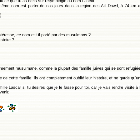
 lu ce que tu as écris sur l'etymologie du nom Lascar.
même nom est porter de nos jours dans la region des Ait Dawd, à 74 km 
)
intéresse, ce nom est-il porté par des musulmans ?
stoire ?
llemement musulmane, comme la plupart des famille juives qui se sont refugié
e de cette famille. Ils ont completement oublié leur histoire, et ne garde qu'u
lle Lascar si tu desires que je le fasse pour toi, car je vais rendre visite à 
venir.