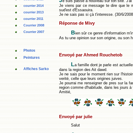
J
e suis passé à nouveau sur ton site. J'ai
Je viens par ce message te dire que le 
courrier 2014
sud'est d'Essaouira.
courrier 2013
Je ne sais pas si çà t'interesse. (30/6/2008
courrier 2011
Réponse de Mivy
Courrier 2008
B
Courrier 2007
ien sûr ce genre d'information m'
As tu une opinion sur son origine, ou son hi
Photos
Envoyé par Ahmed Rouchetob
Peintures
L
a famille dont je parle est actue
Affiches Sarko
dans la region des Ait dawd.
Je ne sais pour le moment rien sur l'histoir
verité, celle que leurs origines juives.
Je pourrai me renseigner de pres sur la fami
region comme d'habitude, dans les jours à 
Amitié,
Envoyé par julie
Salut