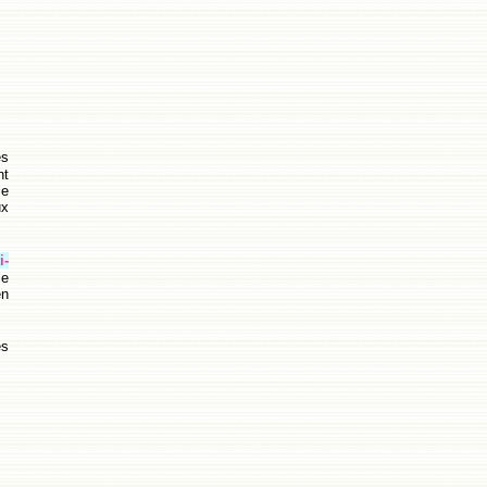
és
nt
le
ux
i-
le
en
es