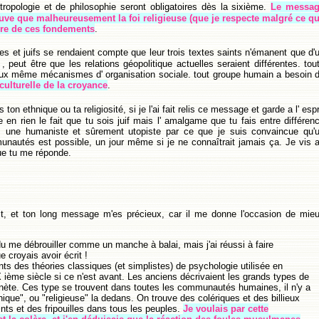
tropologie et de philosophie seront obligatoires dès la sixième.
Le messa
prouve que malheureusement la foi religieuse (que je respecte malgré ce q
ure de ces fondements
.
 et juifs se rendaient compte que leur trois textes saints n'émanent que d'
, peut être que les relations géopolitique actuelles seraient différentes. tou
 aux même mécanismes d' organisation sociale. tout groupe humain a besoin 
ulturelle de la croyance
.
ton ethnique ou ta religiosité, si je l'ai fait relis ce message et garde a l' espr
 en rien le fait que tu sois juif mais l' amalgame que tu fais entre différen
suis une humaniste et sûrement utopiste par ce que je suis convaincue qu'
unautés est possible, un jour même si je ne connaîtrait jamais ça. Je vis 
que tu me réponde.
rit, et ton long message m'es précieux, car il me donne l'occasion de mie
du me débrouiller comme un manche à balai, mais j'ai réussi à faire
 croyais avoir écrit !
nts des théories classiques (et simplistes) de psychologie utilisée en
 ième siècle si ce n'est avant. Les anciens décrivaient les grands types de
anète. Ces type se trouvent dans toutes les communautés humaines, il n'y a
nique", ou "religieuse" la dedans. On trouve des colériques et des billieux
nts et des fripouilles dans tous les peuples.
Je voulais par cette