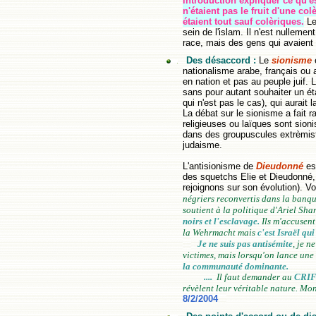
introduction expliquer ce qu'e
n'étaient pas le fruit d'une co
étaient tout sauf colèriques.
Le
sein de l'islam. Il n'est nulleme
race, mais des gens qui avaient 
Des désaccord :
Le
sionisme
e
nationalisme arabe, français ou a
en nation et pas au peuple juif. 
sans pour autant souhaiter un éta
qui n'est pas le cas), qui aurait l
La débat sur le sionisme a fait r
religieuses ou laïques sont sioni
dans des groupuscules extrèmiste
judaisme.
L'antisionisme de
Dieudonné
est
des squetchs Elie et Dieudonné, i
rejoignons sur son évolution). V
négriers reconvertis dans la banque
soutient à la politique d'Ariel Sha
noirs et l'esclavage.
Ils m'accusent
la Wehrmacht mais
c'est Israël qui
Je ne suis pas antisémite
, je n
victimes, mais lorsqu'on lance une
la communauté dominante.
....
Il faut demander au
CRI
révèlent leur véritable nature. Mon
8/2/2004