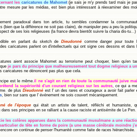
cernant les
caricatures de Mahomet
(je sais je m'y prends tard mais je pa
outre mesure par les médias, est bien plus intéressant à réexaminer des mo
ement paradoxal dans ton article, tu sembles condamner la communau
(bien que la différence ne soit pas claire), de manipuler peu a peu la politiq
ct de ses lois religieuses (la france devra bientôt suivre la charia dis-tu...)
édible en parlant du sketch de
Dieudonné
comme danger pour toute 
s caricatures parlent on d'intellectuels qui ont signe ces dessins et dans 
atures aient associe Mahomet au terrorisme peut choquer, bien qu'en ta
isque
je pars du principe que malheureusement tout dogme religieux a u
s caricatures ne dénoncent pas plus que cela.
incipe est le même.
il ne s'agit en rien de toute la communauté juive ma
rétend la supériorité d'un courant religieux sur les autres
, ce qui a m
isme. de plus
Dieudonné
est l' un des rares et courageux a avoir fait parler 
es
, bien sur sans que l' événement ne sois couvert mécaniquement.
nné de l'époque
qui était un artiste de talent, réfléchi et humaniste, q
ans ses principes en se ralliant a la cause raciste et antisémite de Le Pen.
socie les colères apparues dans la communauté musulmane a une réacti
 particulier de tête en forme de poire (a une masse cérébrale moindre j'
i encore on continue de penser l'humanité comme faite de races hiérarchisée.