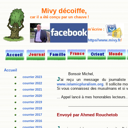
M
ivy décoiffe,
car il a été conçu par un chauve !
m'écrire :
https//www.mivy.fr
/
Accueil
Bonsoir Michel,
courrier 2023
J
'ai reçu un message du journaliste 
courrier 2022
www.islamicpluralism.org
. Il sollicite
Si vous connaissez des musulmans et si v
courrier 2021
courrier 2020
... Appel lancé à mes honorables lecteurs.
courrier 2019
courrier 2018
Envoyé par Ahmed Rouchetob
courrier 2017
courrier 2016
courrier 2015