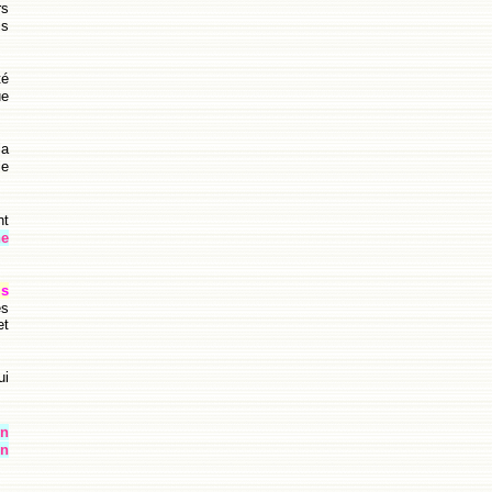
rs
is
té
ue
la
le
nt
ne
is
es
et
ui
on
en