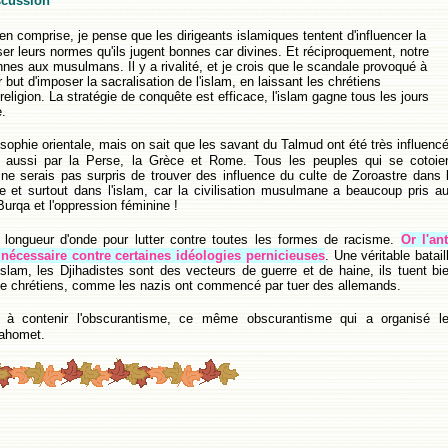
scussion
ien comprise, je pense que les dirigeants islamiques tentent d'influencer la
ser leurs normes qu'ils jugent bonnes car divines. Et réciproquement, notre
nnes aux musulmans. Il y a rivalité, et je crois que le scandale provoqué à
but d'imposer la sacralisation de l'islam, en laissant les chrétiens
religion. La stratégie de conquête est efficace, l'islam gagne tous les jours
.
sophie orientale, mais on sait que les savant du Talmud ont été très influenc
s aussi par la Perse, la Grèce et Rome. Tous les peuples qui se cotoie
 ne serais pas surpris de trouver des influence du culte de Zoroastre dans 
e et surtout dans l'islam, car la civilisation musulmane a beaucoup pris a
Burqa et l'oppression féminine !
ongueur d'onde pour lutter contre toutes les formes de racisme.
Or l'ant
nécessaire contre certaines idéologies pernicieuses
. Une véritable batail
lam, les Djihadistes sont des vecteurs de guerre et de haine, ils tuent bi
e chrétiens, comme les nazis ont commencé par tuer des allemands.
es à contenir l'obscurantisme, ce même obscurantisme qui a organisé l
Mahomet.