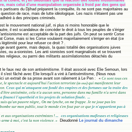
st la colère, et j'en déduisais que la réaction des foules musulmanes
lère, mais celui d'une manipulation organisée à froid par des gens qui
s partisans du Djihad préparent la conquête, ils ne sont pas majoritaires au
nt question de race, mais de lutte idéologique. Les nazis n'étaient pas une
adhéré à des principes criminels.
st le mouvement national juif, ni plus ni moins honorable que le
utre, il est scandaleux de concéder le droit à tous les peuples de s'ériger
L'antisionisme est acceptable de la part des juifs. On peut se sentir Corse
t Corse, mais si les Corse voulaient majoritairement s'érriger en état (ce
a légitimité pour leur refuser ce droit ? .
age avant guerre, mais depuis, la quasi totalité des organisations juives
stes, ou a-sionistes. Les anti sionistes sont marginalisés et se trouvent
s religieux, ou parmi des militants assimilationistes détachés du
 le faux nez de son antisémitisme. Il était associé avec Elie Semoun, lors
l s'est fâché avec Elie lorsqu'il a viré à l'antisémitisme, (Nous nous
oici un extrait de sa prose avant son raliement à Le Pen :
«
Ce sont tous ces
, le spectacle et aujourd'hui l'action terroriste (
) qui manifestent leur
de ceux
ron.
Ceux qui m'attaquent ont fondé des empires et des fortunes sur la traite des
 d'être antisémite, cela n'a aucun sens, personne dans ma famille n'a servi dans
 a financé l'apartheid et les projets de solution finale. ...
e suis qu'un pauvre nègre,. On me lynche, on me frappe. Je ne joue pas les
 bombe sur mon public, tout le monde s'en fout par ce que
je n'appartient pas à
F
et aux organisations extrémistes !
... ces organisations mafieuses et religieuses
 arme à moi, c'est la non violence. »
Dieudonné
Le journal du dimanche