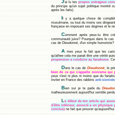
J
'ai lu tes
propos outrageux con
du principe qu'un sujet politique montré 
après les faits).
I
l y a quelque chose de complèt
musulmane, ou tout du moins ses dirigeants 
française en imposant ses dogmes et le respe
C
omment après peux-tu être cr
communauté juive? Pourquoi dans le cas de
cas de Dieudonné, d'un simple humoriste?
A
mes yeux le fait que les caric
qu'athee cela me parait être une vérité pu
propension a conduire au fanatisme
. Ce
D
ans le cas de
Dieudonné
, le pr
bien de ce qui s'appelle sionisme qui p
yeux n'est ni plus ni moins que du fanat
inviter en France des rabbins
anti-sionist
B
ien sur je te parle du
Dieudo
malheureusement aujourd'hui semble perdu d
L
e début de ton article qui as
d'être inférieur, associé a un physique
conclue)
ne fait que prouver qu'aujourd'hu