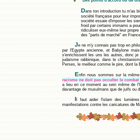
Des points d'accord ou de di
D
ans ton introduction tu m'as b
société française pour leur impo
société essaie d'imposer les sie
froid par certains immams a pour 
ridiculiser eux-même leur propre 
des "parts de marché" en France
J
e ne m'y connais pas trop en philo
par l'Egypte ancienne, et Babylone mai
s'enrichissent les uns les autres, donc je
judaïsme rabbinique, dans le christianism
Perses, le meilleur comme le pire, dont la 
E
nfin nous sommes sur la même l
racisme ne doit pas occulter le combat 
a lieu en ce moment au sein même de l'Is
davantage de musulmans que de juifs ou d
I
l faut aider l'islam des lumièr
manifestations contre les caricatures de 