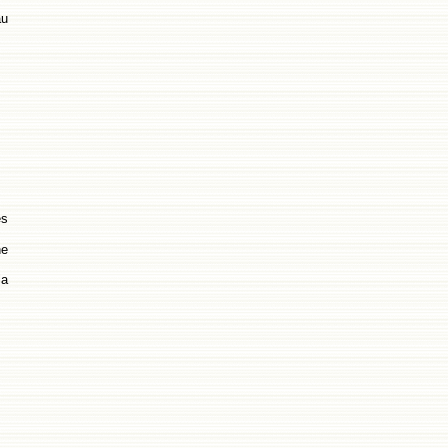
au
es
ne
la