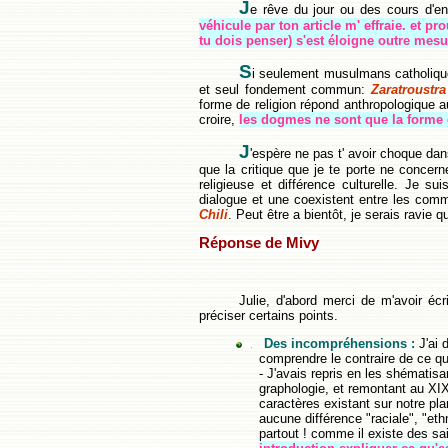
J
e rêve du jour ou des cours d'en
véhicule par ton article m' effraie. et 
tu dois penser) s'est éloigne outre mes
S
i seulement musulmans catholiques
et seul fondement commun:
Zaratroustra
forme de religion répond anthropologique
croire,
les dogmes ne sont que la forme c
J
'espère ne pas t' avoir choque dans 
que la critique que je te porte ne concerne
religieuse et différence culturelle. Je 
dialogue et une coexistent entre les comm
Chili
. Peut être a bientôt, je serais ravie 
Réponse de Mivy
Julie, d'abord merci de m'avoir éc
préciser certains points.
Des incompréhensions :
J'ai 
comprendre le contraire de ce que
- J'avais repris en les shématisa
graphologie, et remontant au XIX
caractères existant sur notre pl
aucune différence "raciale", "eth
partout ! comme il existe des sai