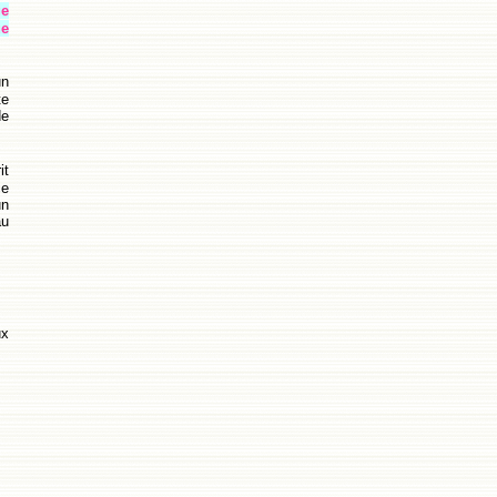
ge
ue
un
te
de
it
ce
un
au
ux